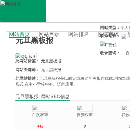
网站地址：
ydhb
官网直达：
元旦
所属分类：
电脑
网站类型：
个人
网站首页
网站目录
网站排名
快速审核
联系站长：
元旦黑板报
百科目录
收录查询：
「百
此网站标签：
元旦黑板报
网站关键词：
元旦黑板报
此网站描述：
元旦黑板报是以固定或移动的黑板作载体,用粉笔
形式,在中小学校中有广泛的应用。
元旦黑板报_网站SEO信息
百度权重
搜狗权重
谷歌
443
0