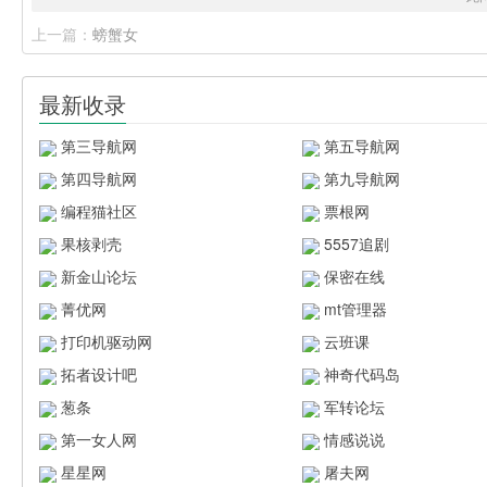
上一篇：
螃蟹女
最新收录
第三导航网
第五导航网
第四导航网
第九导航网
编程猫社区
票根网
果核剥壳
5557追剧
新金山论坛
保密在线
菁优网
mt管理器
打印机驱动网
云班课
拓者设计吧
神奇代码岛
葱条
军转论坛
第一女人网
情感说说
星星网
屠夫网