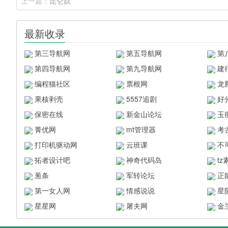
上一篇：
昆仑奴
最新收录
第三导航网
第五导航网
第
第四导航网
第九导航网
建
编程猫社区
票根网
龙
果核剥壳
5557追剧
好
保密在线
新金山论坛
玉
菁优网
mt管理器
考
打印机驱动网
云班课
不
拓者设计吧
神奇代码岛
t
葱条
军转论坛
正
第一女人网
情感说说
星
星星网
屠夫网
金