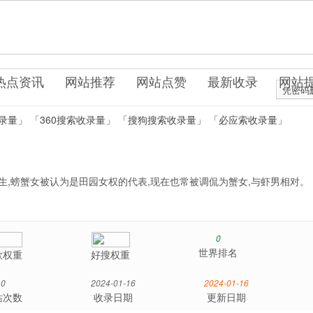
cn
站服务
热点资讯
网站推荐
网站点赞
最新收录
网站
凭密码
录量」
「360搜索收录量」
「搜狗搜索收录量」
「必应索收录量」
生,螃蟹女被认为是田园女权的代表,现在也常被调侃为蟹女,与虾男相对。
0
世界排名
歌权重
好搜权重
0
2024-01-16
2024-01-16
站次数
收录日期
更新日期