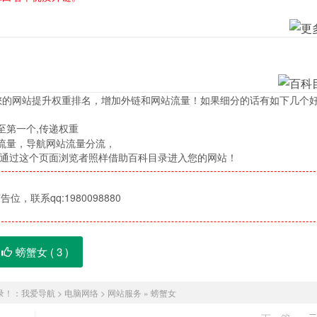
您的网站提升权重排名，增加外链和网站流量！如果细分的话有如下几个
至第一个,传递权重
流量，导航网站流量分流，
，通过这个页面浏览者照样借助百科目录进入您的网站！
位，联系qq:1980098880
螃蟹女 (
3
)
录！：
我爱导航
>
电脑网络
>
网站服务
»
螃蟹女