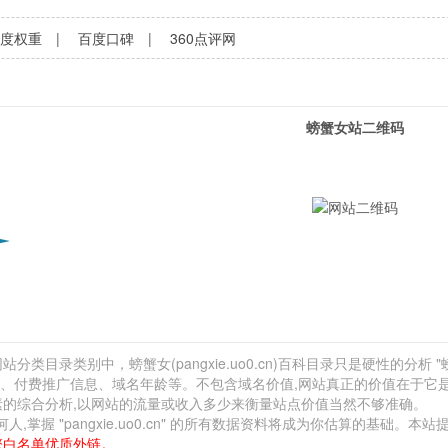
百度权重
|
百度口碑
|
360点评网
螃蟹女站二维码
分类目录类别中，螃蟹女(pangxie.uo0.cn)百科目录只是硬性的分析 "
外链、付费推广信息、域名年龄等。不包含域名价值,网站真正的价值在于它
素的综合分析,以网站的流量或收入多少来衡量站点价值当然不够准确。
 "pangxie.uo0.cn" 的所有数据资料将成为你估算的基础。本站
擎白名单优质外链。