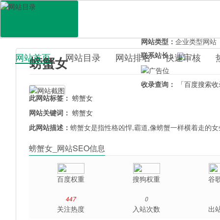
网站地址：
pangxie.uo0.
官网直达：
螃蟹女
所属分类：
电脑网络>
网
网站类型：
企业类型网站
联系站长：
网站首页
网站目录
网站排名
快速审核
螃蟹女
百科目录
收录查询：
「百度搜索收
此网站标签：
螃蟹女
网站关键词：
螃蟹女
此网站描述：
螃蟹女是指性格凶悍,霸道,像螃蟹一样横着走的女
螃蟹女_网站SEO信息
百度权重
搜狗权重
谷
447
0
关注热度
入站次数
出