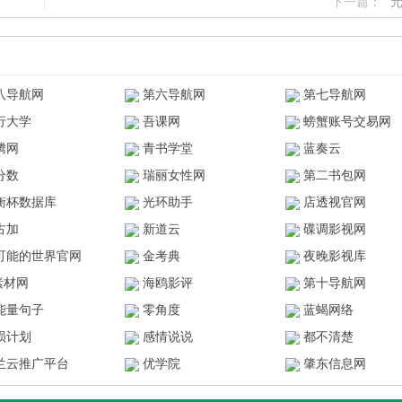
下一篇：
八导航网
第六导航网
第七导航网
行大学
吾课网
螃蟹账号交易网
腾网
青书学堂
蓝奏云
分数
瑞丽女性网
第二书包网
衡杯数据库
光环助手
店透视官网
古加
新道云
碟调影视网
可能的世界官网
金考典
夜晚影视库
z素材网
海鸥影评
第十导航网
能量句子
零角度
蓝蝎网络
陨计划
感情说说
都不清楚
兰云推广平台
优学院
肇东信息网