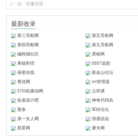
上一篇：
巨量百应
最新收录
第三导航网
第五导航网
第四导航网
第九导航网
编程猫社区
票根网
果核剥壳
5557追剧
保密在线
新金山论坛
菁优网
mt管理器
打印机驱动网
云班课
拓者设计吧
神奇代码岛
葱条
军转论坛
第一女人网
情感说说
星星网
屠夫网