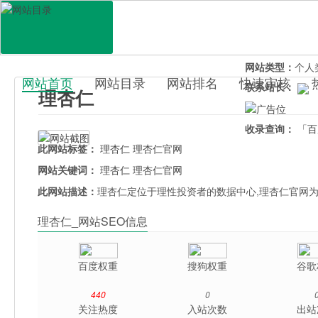
网站地址：
www.
官网直达：
理杏
所属分类：
电脑
网站类型：
个人
网站首页
网站目录
网站排名
快速审核
联系站长：
理杏仁
百科目录
收录查询：
「百
此网站标签：
理杏仁
理杏仁官网
网站关键词：
理杏仁
理杏仁官网
此网站描述：
理杏仁定位于理性投资者的数据中心,理杏仁官网为
理杏仁_网站SEO信息
百度权重
搜狗权重
谷歌
440
0
关注热度
入站次数
出站