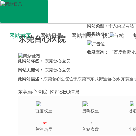
网站地址：
taixinyiyuan.
官网直达：
东莞台心医院
所属分类：
生活服务>
医
网站类型：
个人类型网站
联系站长：
网站首页
网站目录
网站排名
快速审核
东莞台心医院
百科目录
收录查询：
「百度搜索收
此网站标签：
东莞台心医院
网站关键词：
东莞台心医院
此网站描述：
东莞台心医院位于东莞市东城街道台心路,东莞台
东莞台心医院_网站SEO信息
百度权重
搜狗权重
谷
482
0
关注热度
入站次数
出