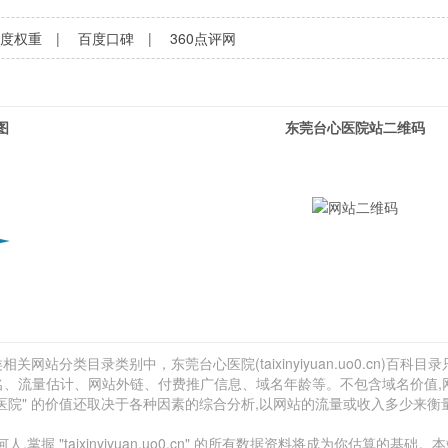
百度权重
|
百度口碑
|
360点评网
图
东莞台心医院站二维码
网站分类目录类别中，东莞台心医院(taixinyiyuan.uo0.cn)百科目
xa排名、流量估计、网站外链、付费推广信息、域名年龄等。不包含域名价值,
医院" 的价值还取决于各种因素的综合分析,以网站的流量或收入多少来衡
"taixinyiyuan.uo0.cn" 的所有数据资料将成为你估算的基础。