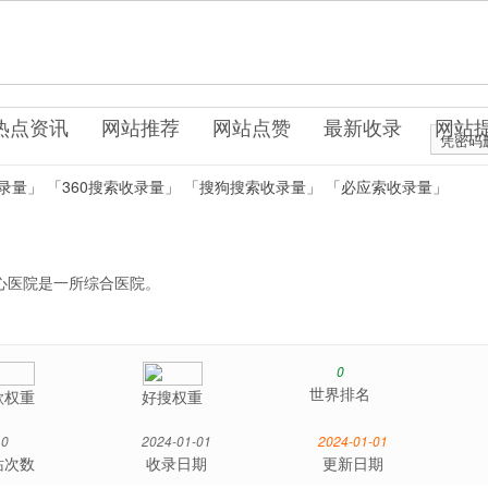
uo0.cn
疗保健
热点资讯
网站推荐
网站点赞
最新收录
网站
凭密码
录量」
「360搜索收录量」
「搜狗搜索收录量」
「必应索收录量」
心医院是一所综合医院。
0
世界排名
歌权重
好搜权重
0
2024-01-01
2024-01-01
站次数
收录日期
更新日期