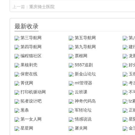
上一篇：
重庆骑士医院
最新收录
第三导航网
第五导航网
第
第四导航网
第九导航网
建
编程猫社区
票根网
龙
果核剥壳
5557追剧
好
保密在线
新金山论坛
玉
菁优网
mt管理器
考
打印机驱动网
云班课
不
拓者设计吧
神奇代码岛
t
葱条
军转论坛
正
第一女人网
情感说说
星
星星网
屠夫网
金