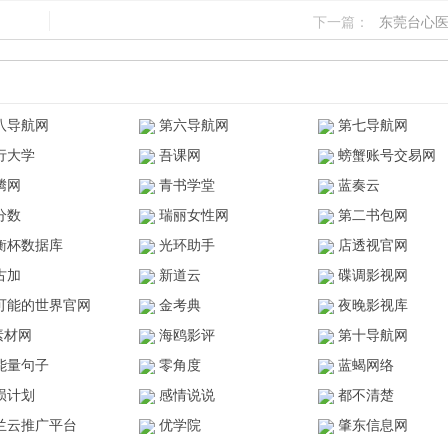
下一篇：
东莞台心
八导航网
第六导航网
第七导航网
行大学
吾课网
螃蟹账号交易网
腾网
青书学堂
蓝奏云
分数
瑞丽女性网
第二书包网
衡杯数据库
光环助手
店透视官网
古加
新道云
碟调影视网
可能的世界官网
金考典
夜晚影视库
z素材网
海鸥影评
第十导航网
能量句子
零角度
蓝蝎网络
陨计划
感情说说
都不清楚
兰云推广平台
优学院
肇东信息网