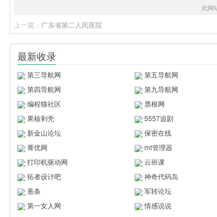
此网
上一篇：
广东省第二人民医院
最新收录
第三导航网
第五导航网
第四导航网
第九导航网
编程猫社区
票根网
果核剥壳
5557追剧
新金山论坛
保密在线
菁优网
mt管理器
打印机驱动网
云班课
拓者设计吧
神奇代码岛
葱条
军转论坛
第一女人网
情感说说