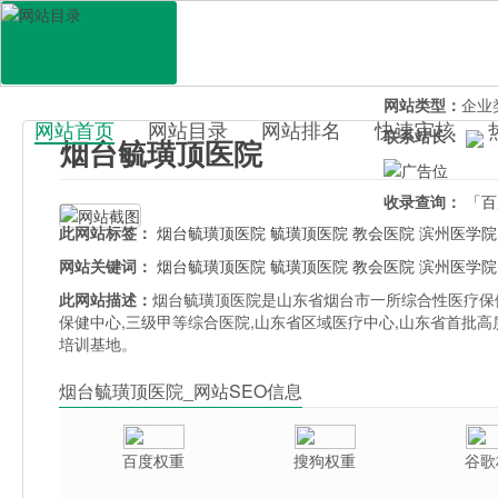
网站地址：
www.
官网直达：
烟台
所属分类：
生活
网站类型：
企业
网站首页
网站目录
网站排名
快速审核
联系站长：
烟台毓璜顶医院
百科目录
收录查询：
「百
此网站标签：
烟台毓璜顶医院
毓璜顶医院
教会医院
滨州医学院
网站关键词：
烟台毓璜顶医院
毓璜顶医院
教会医院
滨州医学院
此网站描述：
烟台毓璜顶医院是山东省烟台市一所综合性医疗保
保健中心,三级甲等综合医院,山东省区域医疗中心,山东省首批
培训基地。
烟台毓璜顶医院_网站SEO信息
百度权重
搜狗权重
谷歌