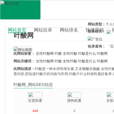
网站地址：
www
官网直达：
叶酸
所属分类：
生活
网站类型：
个人
网站首页
网站目录
网站排名
快速审核
联系站长：
叶酸网
百科目录
收录查询：
「百
此网站标签：
女性叶酸网
叶酸
女性叶酸
叶酸是什么
叶酸网
网站关键词：
女性叶酸网
叶酸
女性叶酸
叶酸是什么
叶酸网
此网站描述：
叶酸是一种水溶性维生素,又名蝶酰谷氨酸,女性叶
普内容,想知道叶酸片的功效与作用,叶酸片什么时候吃最好备孕
叶酸网_网站SEO信息
百度权重
搜狗权重
谷歌
448
0