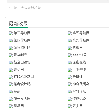
上一篇：
大麦微针植发
最新收录
第三导航网
第五导航网
第四导航网
第九导航网
编程猫社区
票根网
果核剥壳
5557追剧
新金山论坛
保密在线
菁优网
mt管理器
打印机驱动网
云班课
拓者设计吧
神奇代码岛
葱条
军转论坛
第一女人网
情感说说
星星网
屠夫网