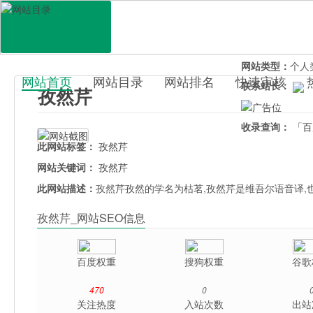
网站地址：
zira
官网直达：
孜然
所属分类：
生活
网站类型：
个人
网站首页
网站目录
网站排名
快速审核
联系站长：
孜然芹
百科目录
收录查询：
「百
此网站标签：
孜然芹
网站关键词：
孜然芹
此网站描述：
孜然芹孜然的学名为枯茗,孜然芹是维吾尔语音译,
孜然芹_网站SEO信息
百度权重
搜狗权重
谷歌
470
0
关注热度
入站次数
出站