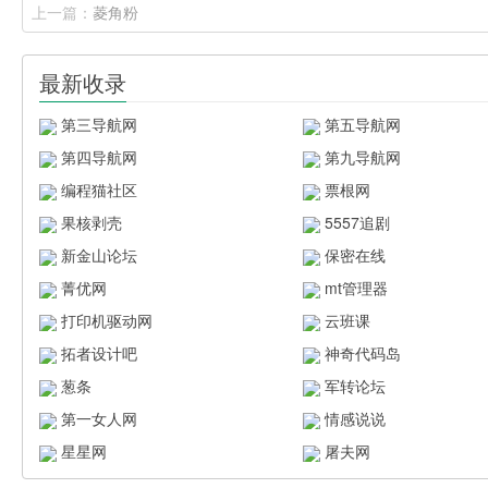
上一篇：
菱角粉
最新收录
第三导航网
第五导航网
第四导航网
第九导航网
编程猫社区
票根网
果核剥壳
5557追剧
新金山论坛
保密在线
菁优网
mt管理器
打印机驱动网
云班课
拓者设计吧
神奇代码岛
葱条
军转论坛
第一女人网
情感说说
星星网
屠夫网