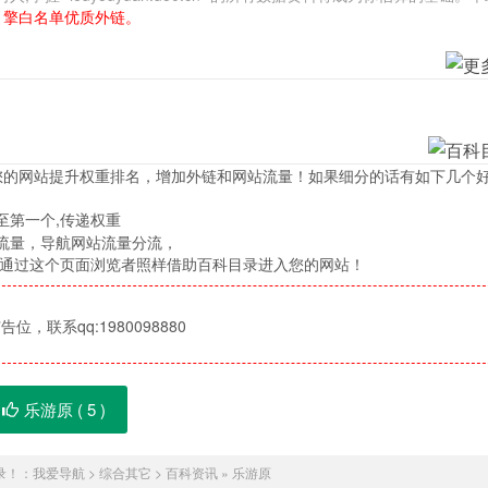
引擎白名单优质外链。
您的网站提升权重排名，增加外链和网站流量！如果细分的话有如下几个
至第一个,传递权重
流量，导航网站流量分流，
，通过这个页面浏览者照样借助百科目录进入您的网站！
位，联系qq:1980098880
乐游原 (
5
)
录！：
我爱导航
>
综合其它
>
百科资讯
»
乐游原