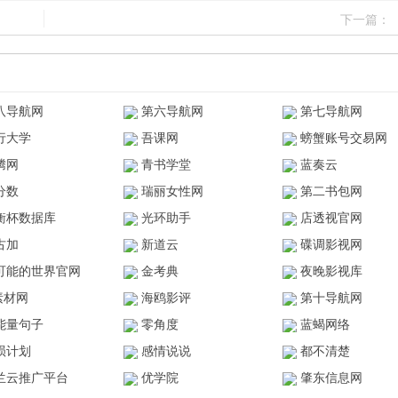
下一篇：
八导航网
第六导航网
第七导航网
行大学
吾课网
螃蟹账号交易网
腾网
青书学堂
蓝奏云
分数
瑞丽女性网
第二书包网
衡杯数据库
光环助手
店透视官网
古加
新道云
碟调影视网
可能的世界官网
金考典
夜晚影视库
z素材网
海鸥影评
第十导航网
能量句子
零角度
蓝蝎网络
陨计划
感情说说
都不清楚
兰云推广平台
优学院
肇东信息网