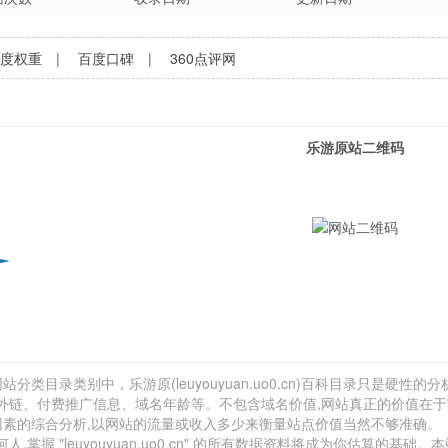
百度权重
|
百度口碑
|
360点评网
乐游原站二维码
分类目录类别中，乐游原(leuyouyuan.uo0.cn)百科目录只是硬性的分析
网站外链、付费推广信息、域名年龄等。不包含域名价值,网站真正的价值在
因素的综合分析,以网站的流量或收入多少来衡量站点价值当然不够准确。
 "leuyouyuan.uo0.cn" 的所有数据资料将成为你估算的基础。