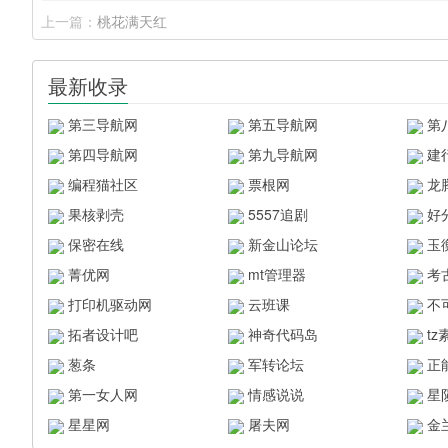
上一篇：
桃花满天红
最新收录
第三导航网
第五导航网
第
第四导航网
第九导航网
建
编程猫社区
票根网
龙
果核剥壳
5557追剧
好
保密在线
新金山论坛
玉
菁优网
mt管理器
考
打印机驱动网
云班课
不
拓者设计吧
神奇代码岛
t
葱条
军转论坛
正
第一女人网
情感说说
星
星星网
屠夫网
金