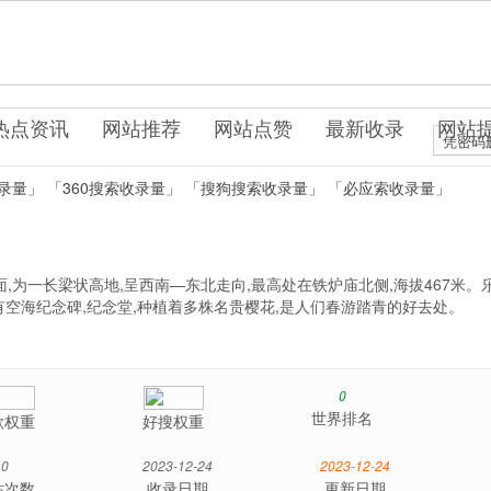
o0.cn
科资讯
热点资讯
网站推荐
网站点赞
最新收录
网站
凭密码
录量」
「360搜索收录量」
「搜狗搜索收录量」
「必应索收录量」
,为一长梁状高地,呈西南—东北走向,最高处在铁炉庙北侧,海拔467米。
有空海纪念碑,纪念堂,种植着多株名贵樱花,是人们春游踏青的好去处。
0
世界排名
歌权重
好搜权重
0
2023-12-24
2023-12-24
站次数
收录日期
更新日期