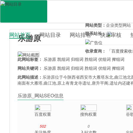
网站地址：
leuyouyuan.u
官网直达：
乐游原
所属分类：
综合其它>
百
网站类型：
企业类型网站
联系站长：
网站首页
网站目录
网站排名
快速审核
乐游原
百科目录
收录查询：
「百度搜索收
此网站标签：
乐游原
凯组词
归组词
胜组词
伏组词
撵组词
网站关键词：
乐游原
凯组词
归组词
胜组词
伏组词
撵组词
此网站描述：
乐游原位于今陕西省西安市大雁塔东北,曲江池北面
南面有大雁塔,曲江池,原上有青龙寺遗址,唐升平阁,遗址内还建
乐游原_网站SEO信息
百度权重
搜狗权重
谷
502
0
关注热度
入站次数
出