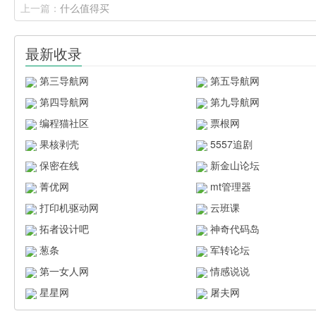
上一篇：
什么值得买
最新收录
第三导航网
第五导航网
第四导航网
第九导航网
编程猫社区
票根网
果核剥壳
5557追剧
保密在线
新金山论坛
菁优网
mt管理器
打印机驱动网
云班课
拓者设计吧
神奇代码岛
葱条
军转论坛
第一女人网
情感说说
星星网
屠夫网