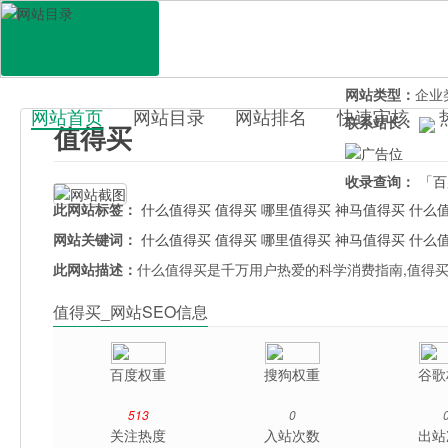
网站地址：
smz
官网直达：
值得
所属分类：
生活
网站类型：
企业
网站首页
网站目录
网站排名
快速审核
联系站长：
值得买
百科目录
收录查询：
「百
此网站标签：
什么值得买
值得买
哪里值得买
神马值得买
什么
网站关键词：
什么值得买
值得买
哪里值得买
神马值得买
什么
此网站描述：
什么值得买是千万用户热爱的科学消费指南,值得买
值得买_网站SEO信息
百度权重
搜狗权重
谷歌
513
0
关注热度
入站次数
出站