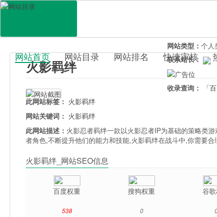
网站地址：
huoy
官网直达：
火影
所属分类：
休闲
网站类型：
个人
网站首页
网站目录
网站排名
快速审核
联系站长：
火影羁绊
百科目录
收录查询：
「百
此网站标签：
火影羁绊
网站关键词：
火影羁绊
此网站描述：
火影忍者羁绊一款以火影忍者IP为基础的策略类游
者角色,不断提升他们的能力和技能,火影羁绊在战斗中,你需要
火影羁绊_网站SEO信息
百度权重
搜狗权重
谷歌
538
0