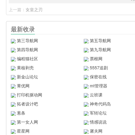
上一篇：
女皇之刃
最新收录
第三导航网
第五导航网
第四导航网
第九导航网
编程猫社区
票根网
果核剥壳
5557追剧
新金山论坛
保密在线
菁优网
mt管理器
打印机驱动网
云班课
拓者设计吧
神奇代码岛
葱条
军转论坛
第一女人网
情感说说
星星网
屠夫网