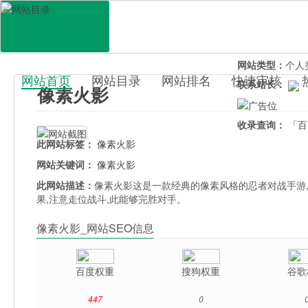
网站地址：
huoy
官网直达：
像素
所属分类：
休闲
网站类型：
个人
网站首页
网站目录
网站排名
快速审核
联系站长：
像素火影
百科目录
收录查询：
「百
此网站标签：
像素火影
网站关键词：
像素火影
此网站描述：
像素火影这是一款经典的像素风格的忍者对战手游
果,注意走位战斗,此能够完胜对手。
像素火影_网站SEO信息
百度权重
搜狗权重
谷歌
447
0