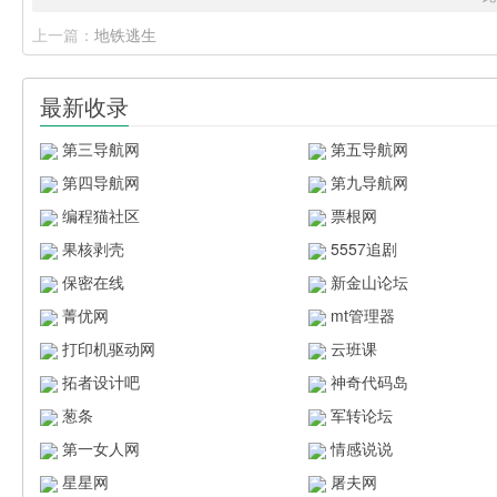
上一篇：
地铁逃生
最新收录
第三导航网
第五导航网
第四导航网
第九导航网
编程猫社区
票根网
果核剥壳
5557追剧
保密在线
新金山论坛
菁优网
mt管理器
打印机驱动网
云班课
拓者设计吧
神奇代码岛
葱条
军转论坛
第一女人网
情感说说
星星网
屠夫网