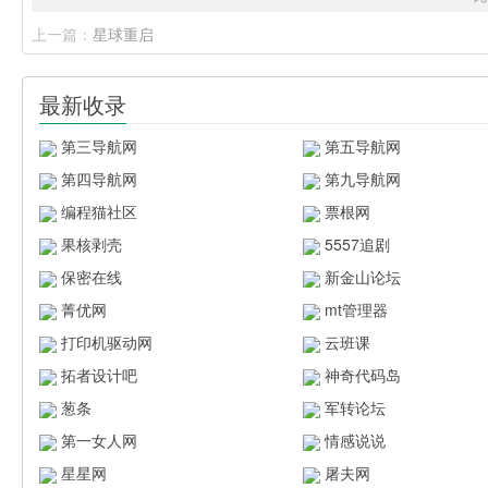
上一篇：
星球重启
最新收录
第三导航网
第五导航网
第四导航网
第九导航网
编程猫社区
票根网
果核剥壳
5557追剧
保密在线
新金山论坛
菁优网
mt管理器
打印机驱动网
云班课
拓者设计吧
神奇代码岛
葱条
军转论坛
第一女人网
情感说说
星星网
屠夫网