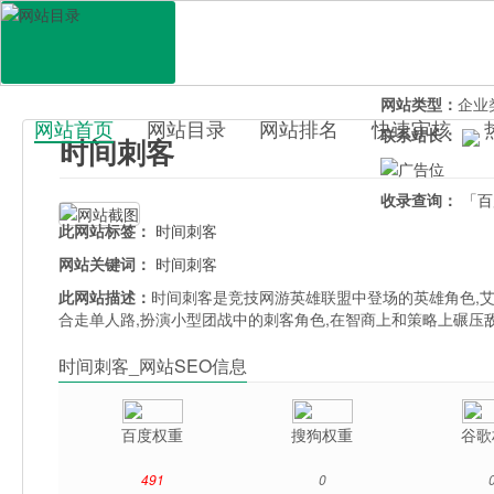
网站地址：
sjck
官网直达：
时间
所属分类：
休闲
网站类型：
企业
网站首页
网站目录
网站排名
快速审核
联系站长：
时间刺客
百科目录
收录查询：
「百
此网站标签：
时间刺客
网站关键词：
时间刺客
此网站描述：
时间刺客是竞技网游英雄联盟中登场的英雄角色,
合走单人路,扮演小型团战中的刺客角色,在智商上和策略上碾压
时间刺客_网站SEO信息
百度权重
搜狗权重
谷歌
491
0