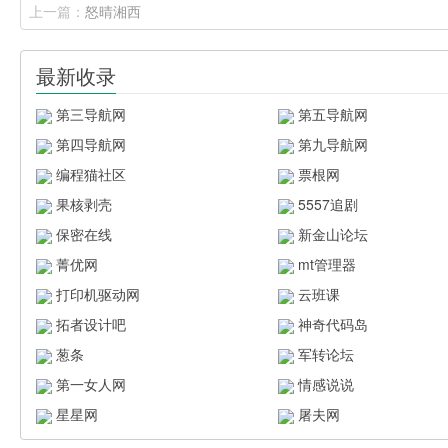
上一篇：
怒晴湘西
最新收录
第三导航网
第五导航网
第四导航网
第九导航网
编程猫社区
票根网
果核剥壳
5557追剧
保密在线
新金山论坛
菁优网
mt管理器
打印机驱动网
云班课
拓者设计吧
神奇代码岛
葱条
军转论坛
第一女人网
情感说说
星星网
屠夫网