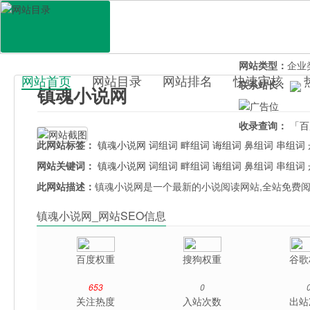
网站地址：
zhe
官网直达：
镇魂
所属分类：
休闲
网站类型：
企业
网站首页
网站目录
网站排名
快速审核
联系站长：
镇魂小说网
百科目录
收录查询：
「百
此网站标签：
镇魂小说网
词组词
畔组词
诲组词
鼻组词
串组词
网站关键词：
镇魂小说网
词组词
畔组词
诲组词
鼻组词
串组词
此网站描述：
镇魂小说网是一个最新的小说阅读网站,全站免费阅
镇魂小说网_网站SEO信息
百度权重
搜狗权重
谷歌
653
0
关注热度
入站次数
出站