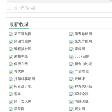
上一篇：
民间小调
最新收录
第三导航网
第五导航网
第四导航网
第九导航网
编程猫社区
票根网
果核剥壳
5557追剧
保密在线
新金山论坛
菁优网
mt管理器
打印机驱动网
云班课
拓者设计吧
神奇代码岛
葱条
军转论坛
第一女人网
情感说说
星星网
屠夫网