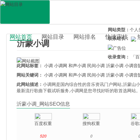
网站地址：
yime
官网直达：
沂蒙
所属分类：
休闲
网站类型：
个人
网站首页
网站目录
网站排名
快速审核
联系站长：
沂蒙小调
百科目录
收录查询：
「百
此网站标签：
小调
小调网
和声小调
民间小调
沂蒙小调
小调音
网站关键词：
小调
小调网
和声小调
民间小调
沂蒙小调
小调音
此网站描述：
小调网是国内综合性的音乐资讯门户网站,沂蒙山小
最新流行歌曲下载试听服务,小调网是您寻找好听的歌首选网站
沂蒙小调_网站SEO信息
百度权重
搜狗权重
谷歌
520
0