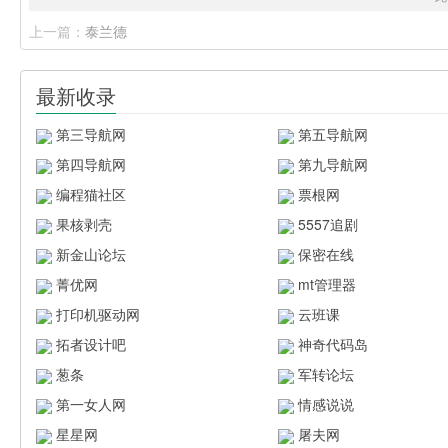
上一篇：
泰兰德
最新收录
第三导航网
第五导航网
第四导航网
第九导航网
编程猫社区
票根网
果核剥壳
5557追剧
新金山论坛
保密在线
菁优网
mt管理器
打印机驱动网
云班课
拓者设计吧
神奇代码岛
葱条
军转论坛
第一女人网
情感说说
星星网
屠夫网