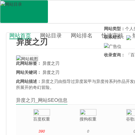
网站地址：
yidu
官网直达：
异度
所属分类：
休闲
网站类型：
个人
网站首页
网站目录
网站排名
快速审核
联系站长：
异度之刃
百科目录
收录查询：
「百
此网站标签：
异度之刃
网站关键词：
异度之刃
此网站描述：
异度之刃由指导过异度装甲与异度传系列作品开发
所展开的奇幻冒险。
异度之刃_网站SEO信息
百度权重
搜狗权重
谷歌
390
0