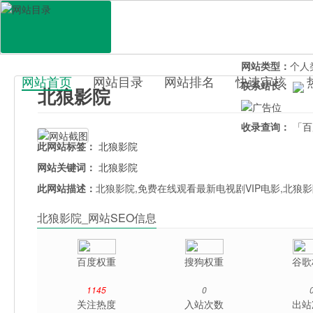
网站地址：
beil
官网直达：
北狼
所属分类：
休闲
网站类型：
个人
网站首页
网站目录
网站排名
快速审核
联系站长：
北狼影院
百科目录
收录查询：
「百
此网站标签：
北狼影院
网站关键词：
北狼影院
此网站描述：
北狼影院,免费在线观看最新电视剧VIP电影,北
北狼影院_网站SEO信息
百度权重
搜狗权重
谷歌
1145
0
关注热度
入站次数
出站