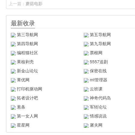
上一篇：
蘑菇电影
最新收录
第三导航网
第五导航网
第四导航网
第九导航网
编程猫社区
票根网
果核剥壳
5557追剧
新金山论坛
保密在线
菁优网
mt管理器
打印机驱动网
云班课
拓者设计吧
神奇代码岛
葱条
军转论坛
第一女人网
情感说说
星星网
屠夫网