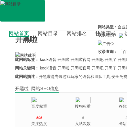
网站地址：
m.ka
官网直达：
开黑
所属分类：
休闲
网站类型：
企业
网站首页
网站目录
网站排名
快速审核
联系站长：
开黑啦
百科目录
收录查询：
「百
此网站标签：
kook语音
开黑啦
开黑啦官网
开黑吧
开黑了
开黑
网站关键词：
kook语音
开黑啦
开黑啦官网
开黑吧
开黑了
开黑
此网站描述：
开黑啦是专属游戏玩家的语音和组队工具,安全免费
开黑啦_网站SEO信息
百度权重
搜狗权重
谷歌
596
0
关注热度
入站次数
出站