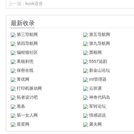
上一篇：
kook语音
最新收录
第三导航网
第五导航网
第四导航网
第九导航网
编程猫社区
票根网
果核剥壳
5557追剧
保密在线
新金山论坛
菁优网
mt管理器
打印机驱动网
云班课
拓者设计吧
神奇代码岛
葱条
军转论坛
第一女人网
情感说说
星星网
屠夫网