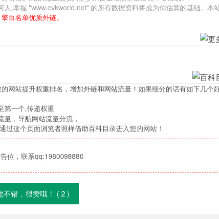
 "www.evkworld.net" 的所有数据资料将成为你估算的基础。本
引擎白名单优质外链。
您的网站提升权重排名，增加外链和网站流量！如果细分的话有如下几个
至第一个,传递权重
流量，导航网站流量分流，
，通过这个页面浏览者照样借助百科目录进入您的网站！
位，联系qq:1980098880
觉不错，很赞哦！ (
2
)