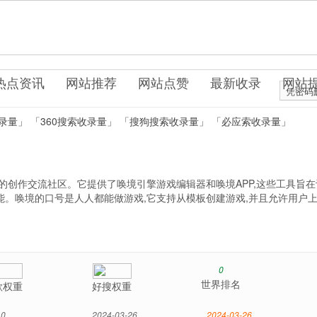
.net
坛社区
热点资讯
网站推荐
网站点赞
最新收录
网站
凭密码
录量」
「360搜索收录量」
「搜狗搜索收录量」
「必应索收录量」
的创作交流社区。它提供了唤境引擎游戏编辑器和唤境APP,这些工具旨
能。唤境的口号是人人都能做游戏,它支持从模板创建游戏,并且允许用户
0
世界排名
歌权重
好搜权重
0
2024-03-26
2024-03-26