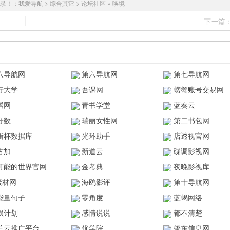
录！：
我爱导航
>
综合其它
>
论坛社区
»
唤境
下一篇
八导航网
第六导航网
第七导航网
行大学
吾课网
螃蟹账号交易网
腾网
青书学堂
蓝奏云
分数
瑞丽女性网
第二书包网
衡杯数据库
光环助手
店透视官网
古加
新道云
碟调影视网
可能的世界官网
金考典
夜晚影视库
z素材网
海鸥影评
第十导航网
能量句子
零角度
蓝蝎网络
陨计划
感情说说
都不清楚
兰云推广平台
优学院
肇东信息网