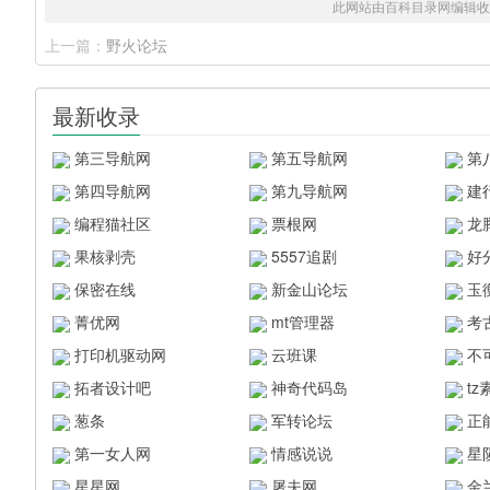
此网站由百科目录网编辑收
上一篇：
野火论坛
最新收录
第三导航网
第五导航网
第
第四导航网
第九导航网
建
编程猫社区
票根网
龙
果核剥壳
5557追剧
好
保密在线
新金山论坛
玉
菁优网
mt管理器
考
打印机驱动网
云班课
不
拓者设计吧
神奇代码岛
t
葱条
军转论坛
正
第一女人网
情感说说
星
星星网
屠夫网
金