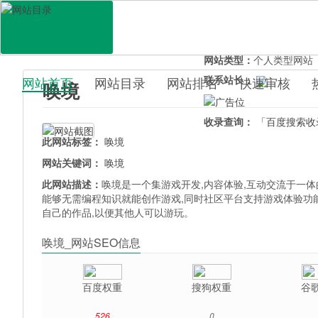
网站地址：
www.evkworld
官网直达：
唤境
所属分类：
综合其它>
论
网站类型：
个人类型网站
联系站长：
网站首页
网站目录
网站排名
快速审核
唤境
百科目录
收录查询：
「百度搜索收
此网站标签：
唤境
网站关键词：
唤境
此网站描述：
唤境是一个集游戏开发,内容体验,互动交流于一体
能够无需编程知识就能创作游戏,同时社区平台支持游戏体验功
自己的作品,以便其他人可以游玩。
唤境_网站SEO信息
百度权重
搜狗权重
谷
526
0