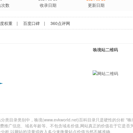
站次数
收录日期
更新日期
百度权重
|
百度口碑
|
360点评网
唤境站二维码
目录类别中，唤境(www.evkworld.net)百科目录只是硬性的分析 "唤
、付费推广信息、域名年龄等。不包含域名价值,网站真正的价值在于它是否
合分析,以网站的流量或收入多少来衡量站点价值当然不够准确。