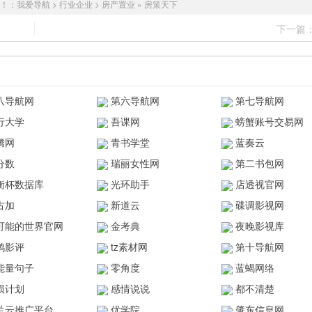
！：
我爱导航
>
行业企业
>
房产置业
»
房策天下
下一篇
八导航网
第六导航网
第七导航网
行大学
吾课网
螃蟹账号交易网
腾网
青书学堂
蓝奏云
分数
瑞丽女性网
第二书包网
衡杯数据库
光环助手
店透视官网
古加
新道云
碟调影视网
可能的世界官网
金考典
夜晚影视库
鸥影评
tz素材网
第十导航网
能量句子
零角度
蓝蝎网络
陨计划
感情说说
都不清楚
兰云推广平台
优学院
肇东信息网