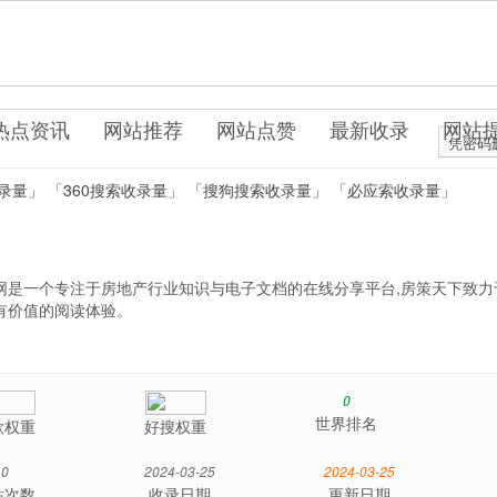
.uo0.cn
产置业
热点资讯
网站推荐
网站点赞
最新收录
网站
凭密码
录量」
「360搜索收录量」
「搜狗搜索收录量」
「必应索收录量」
网是一个专注于房地产行业知识与电子文档的在线分享平台,房策天下致力
有价值的阅读体验。
0
世界排名
歌权重
好搜权重
0
2024-03-25
2024-03-25
站次数
收录日期
更新日期