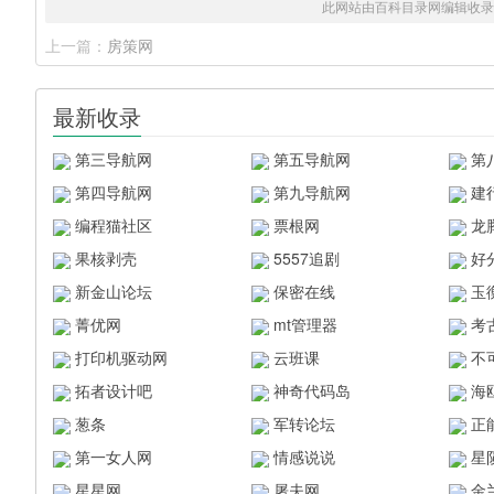
此网站由百科目录网编辑收录
上一篇：
房策网
最新收录
第三导航网
第五导航网
第
第四导航网
第九导航网
建
编程猫社区
票根网
龙
果核剥壳
5557追剧
好
新金山论坛
保密在线
玉
菁优网
mt管理器
考
打印机驱动网
云班课
不
拓者设计吧
神奇代码岛
海
葱条
军转论坛
正
第一女人网
情感说说
星
星星网
屠夫网
金