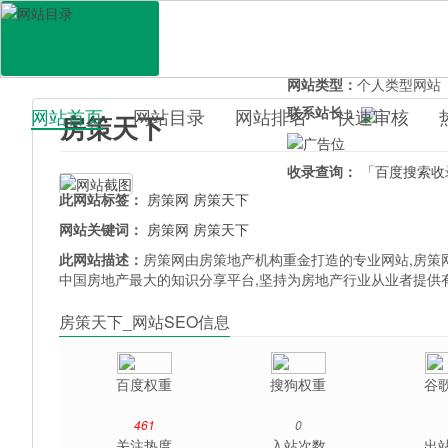
网站地址：
fangcetianxia
官网直达：
房策天下
所属分类：
行业企业>
房
网站类型：
个人类型网站
联系站长：
网站首页
网站目录
网站排名
快速审核
房策天下
百科目录
收录查询：
「百度搜索收
此网站标签：
房策网
房策天下
网站关键词：
房策网
房策天下
此网站描述：
房策网由房策地产机构重金打造的专业网站,房策
中国房地产最大的知识分享平台,坚持为房地产行业从业者提供
房策天下_网站SEO信息
百度权重
搜狗权重
谷
461
0
关注热度
入站次数
出