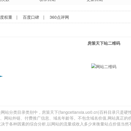
百度权重
|
百度口碑
|
360点评网
房策天下站二维码
分类目录类别中，房策天下(fangcetianxia.uo0.cn)百科目录只是
量估计、网站外链、付费推广信息、域名年龄等。不包含域名价值,网站真正的
还取决于各种因素的综合分析,以网站的流量或收入多少来衡量站点价值当然