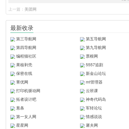
上一篇：
美团网
最新收录
第三导航网
第五导航网
第四导航网
第九导航网
编程猫社区
票根网
果核剥壳
5557追剧
保密在线
新金山论坛
菁优网
mt管理器
打印机驱动网
云班课
拓者设计吧
神奇代码岛
葱条
军转论坛
第一女人网
情感说说
星星网
屠夫网