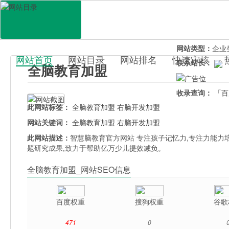
网站地址：
qnjy
官网直达：
全脑
所属分类：
生活
网站类型：
企业
网站首页
网站目录
网站排名
快速审核
联系站长：
全脑教育加盟
百科目录
收录查询：
「百
此网站标签：
全脑教育加盟
右脑开发加盟
网站关键词：
全脑教育加盟
右脑开发加盟
此网站描述：
智慧脑教育官方网站 专注孩子记忆力,专注力能
题研究成果,致力于帮助亿万少儿提效减负。
全脑教育加盟_网站SEO信息
百度权重
搜狗权重
谷歌
471
0