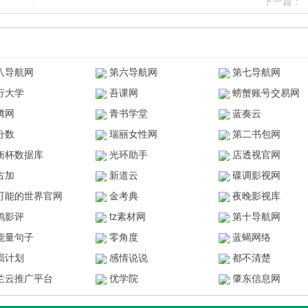
下一篇：
八导航网
第六导航网
第七导航网
行大学
吾课网
螃蟹账号交易网
腾网
青书学堂
蓝奏云
分数
瑞丽女性网
第二书包网
衡杯数据库
光环助手
店透视官网
古加
新道云
碟调影视网
可能的世界官网
金考典
夜晚影视库
鸥影评
tz素材网
第十导航网
能量句子
零角度
蓝蝎网络
陨计划
感情说说
都不清楚
兰云推广平台
优学院
肇东信息网