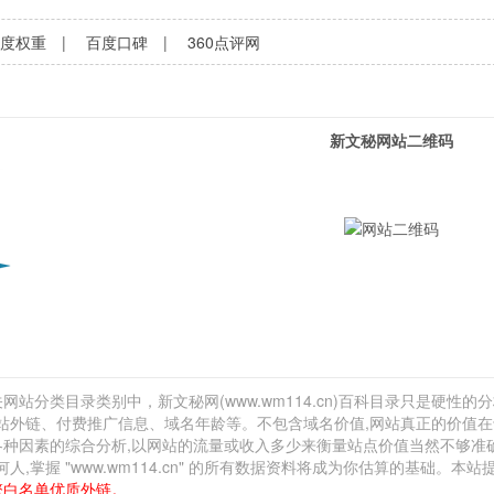
百度权重
|
百度口碑
|
360点评网
新文秘网站二维码
网站分类目录类别中，新文秘网(www.wm114.cn)百科目录只是硬性的分
、网站外链、付费推广信息、域名年龄等。不包含域名价值,网站真正的价值
于各种因素的综合分析,以网站的流量或收入多少来衡量站点价值当然不够准
握 "www.wm114.cn" 的所有数据资料将成为你估算的基础。本站
擎白名单优质外链。