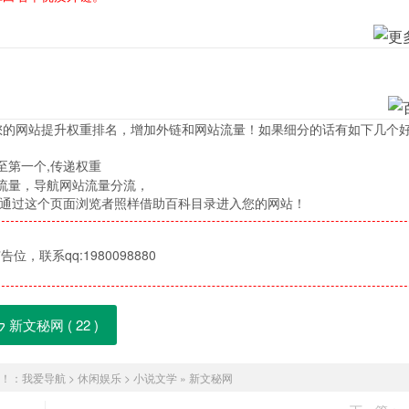
您的网站提升权重排名，增加外链和网站流量！如果细分的话有如下几个
至第一个,传递权重
流量，导航网站流量分流，
，通过这个页面浏览者照样借助百科目录进入您的网站！
位，联系qq:1980098880
新文秘网 (
22
)
！：
我爱导航
>
休闲娱乐
>
小说文学
»
新文秘网