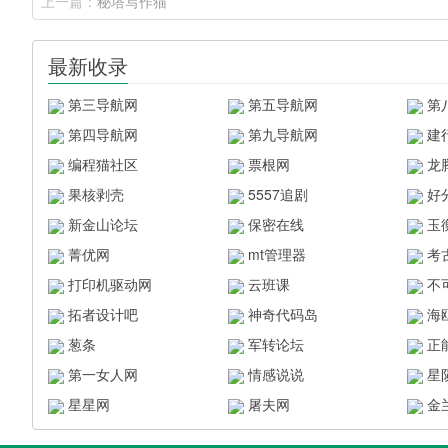
上一篇：
秘塔写作猫
最新收录
第三导航网
第五导航网
第
第四导航网
第九导航网
建
编程猫社区
票根网
龙
果核剥壳
5557追剧
好
新金山论坛
保密在线
玉
菁优网
mt管理器
考
打印机驱动网
云班课
不
拓者设计吧
神奇代码岛
海
葱条
军转论坛
正
第一女人网
情感说说
星
星星网
屠夫网
金