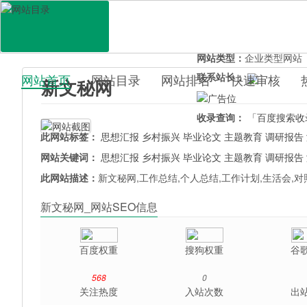
网站地址：
www.wm114.
官网直达：
新文秘网
所属分类：
休闲娱乐>
小
网站类型：
企业类型网站
联系站长：
网站首页
网站目录
网站排名
快速审核
新文秘网
百科目录
收录查询：
「百度搜索收
此网站标签：
思想汇报
乡村振兴
毕业论文
主题教育
调研报告
网站关键词：
思想汇报
乡村振兴
毕业论文
主题教育
调研报告
此网站描述：
新文秘网,工作总结,个人总结,工作计划,生活会,
新文秘网_网站SEO信息
百度权重
搜狗权重
谷
568
0
关注热度
入站次数
出