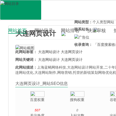
网站地址：
dalianseo.uo
官网直达：
大连网页设计
所属分类：
电脑网络>
其
网站类型：
个人类型网站
联系站长：
网站首页
网站目录
网站排名
快速审核
大连网页设计
百科目录
收录查询：
「百度搜索收
此网站标签：
大连网站设计
大连网页设计
网站关键词：
大连网站设计
大连网页设计
此网站描述：
上海蓝蝎网络科技,大连网站设计网站开发,二十年
连网站优化,大连网站制作,网络营销,托管的新锐策划网络优化机构,b
大连网页设计_网站SEO信息
百度权重
搜狗权重
谷
507
0
关注热度
入站次数
出