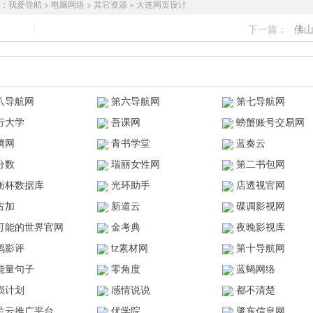
：
我爱导航
>
电脑网络
>
其它资源
»
大连网页设计
下一篇：
佛
八导航网
第六导航网
第七导航网
行大学
吾课网
螃蟹账号交易网
腾网
青书学堂
蓝奏云
分数
瑞丽女性网
第二书包网
衡杯数据库
光环助手
店透视官网
古加
新道云
碟调影视网
可能的世界官网
金考典
夜晚影视库
鸥影评
tz素材网
第十导航网
能量句子
零角度
蓝蝎网络
陨计划
感情说说
都不清楚
兰云推广平台
优学院
肇东信息网