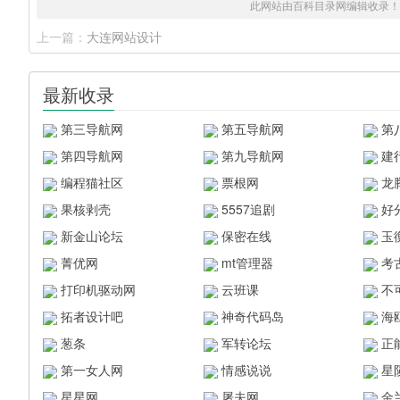
此网站由百科目录网编辑收录！
上一篇：
大连网站设计
最新收录
第三导航网
第五导航网
第
第四导航网
第九导航网
建
编程猫社区
票根网
龙
果核剥壳
5557追剧
好
新金山论坛
保密在线
玉
菁优网
mt管理器
考
打印机驱动网
云班课
不
拓者设计吧
神奇代码岛
海
葱条
军转论坛
正
第一女人网
情感说说
星
星星网
屠夫网
金