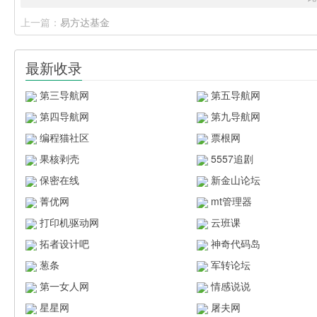
上一篇：
易方达基金
最新收录
第三导航网
第五导航网
第四导航网
第九导航网
编程猫社区
票根网
果核剥壳
5557追剧
保密在线
新金山论坛
菁优网
mt管理器
打印机驱动网
云班课
拓者设计吧
神奇代码岛
葱条
军转论坛
第一女人网
情感说说
星星网
屠夫网