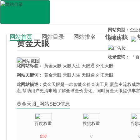
网站地址：
www
官网直达：
黄金
所属分类：
生活
网站类型：
企业
网站首页
网站目录
网站排名
快速审核
联系站长：
黄金天眼
百科目录
收录查询：
「百
此网站标签：
黄金天眼
天眼人生
天眼通
外汇天眼
网站关键词：
黄金天眼
天眼人生
天眼通
外汇天眼
此网站描述：
黄金天眼是一款智能金价查询工具,覆盖主流权威数
态,帮助用户更清晰地了解全球金价变化。同时黄金天眼提供丰富
黄金天眼_网站SEO信息
百度权重
搜狗权重
谷歌
258
0