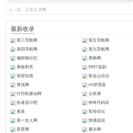
上一篇：
三水人才网
最新收录
第三导航网
第五导航网
第四导航网
第九导航网
编程猫社区
票根网
果核剥壳
5557追剧
保密在线
新金山论坛
菁优网
mt管理器
打印机驱动网
云班课
拓者设计吧
神奇代码岛
葱条
军转论坛
第一女人网
情感说说
星星网
屠夫网