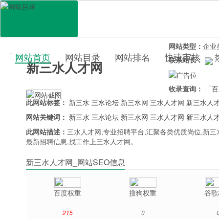
网站地址：
sans
官网直达：
新三
所属分类：
生活
网站类型：
企业
网站首页
网站目录
网站排名
快速审核
联系站长：
新三水人才网
百科目录
收录查询：
「百
此网站标签：
新三水
三水论坛
新三水网
三水人才网
新三水人
网站关键词：
新三水
三水论坛
新三水网
三水人才网
新三水人
此网站描述：
三水人才网,专业招聘平台,汇聚各类优质岗位,新
最新招聘信息,找工作上三水人才网。
新三水人才网_网站SEO信息
百度权重
搜狗权重
谷歌
215
0