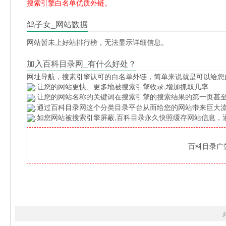
搜索引擎白名单优质外链。
鸽子女_网站数据
网站暂未上好站排行榜，无法显示详细信息。
加入百科目录网_有什么好处？
网址导航
，搜素引擎认可的白名单外链，简单来说就是可以给您
.让您的网站更快、更多地被搜索引擎收录,增加抓取几率
.让您的网站名称的关键词在搜索引擎的搜索结果的第一页甚至
.通过百科目录网这个分类目录平台从而给您的网站带来巨大
.如您网站被搜索引擎屏蔽,百科目录永久快照缓存网站信息
百科目录广告位