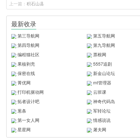
上一篇：
积石山县
最新收录
第三导航网
第五导航网
第四导航网
第九导航网
编程猫社区
票根网
果核剥壳
5557追剧
保密在线
新金山论坛
菁优网
mt管理器
打印机驱动网
云班课
拓者设计吧
神奇代码岛
葱条
军转论坛
第一女人网
情感说说
星星网
屠夫网