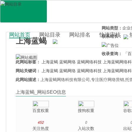
网站地址：
www.
官网直达：
上海
所属分类：
电脑
网站类型：
企业
网站首页
网站目录
网站排名
快速审核
联系站长：
上海蓝蝎
百科目录
收录查询：
「百
此网站标签：
上海蓝蝎
蓝蝎网络
蓝蝎网络科技
上海蓝蝎网络科
网站关键词：
上海蓝蝎
蓝蝎网络
蓝蝎网络科技
上海蓝蝎网络科
此网站描述：
上海蓝蝎网络科技有限公司,专注医疗网络营销,托
上海蓝蝎_网站SEO信息
百度权重
搜狗权重
谷歌
452
0
关注热度
入站次数
出站