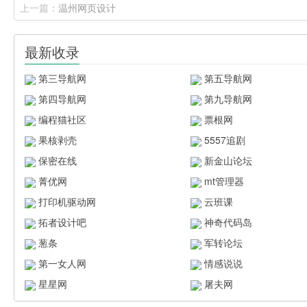
上一篇：
温州网页设计
最新收录
第三导航网
第五导航网
第四导航网
第九导航网
编程猫社区
票根网
果核剥壳
5557追剧
保密在线
新金山论坛
菁优网
mt管理器
打印机驱动网
云班课
拓者设计吧
神奇代码岛
葱条
军转论坛
第一女人网
情感说说
星星网
屠夫网