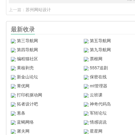
上一篇：
苏州网站设计
最新收录
第三导航网
第五导航网
第四导航网
第九导航网
编程猫社区
票根网
果核剥壳
5557追剧
新金山论坛
保密在线
菁优网
mt管理器
打印机驱动网
云班课
拓者设计吧
神奇代码岛
葱条
军转论坛
蓝蝎网络
情感说说
屠夫网
星星网