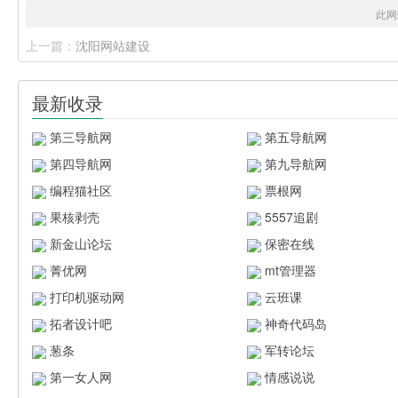
此网
上一篇：
沈阳网站建设
最新收录
第三导航网
第五导航网
第四导航网
第九导航网
编程猫社区
票根网
果核剥壳
5557追剧
新金山论坛
保密在线
菁优网
mt管理器
打印机驱动网
云班课
拓者设计吧
神奇代码岛
葱条
军转论坛
第一女人网
情感说说