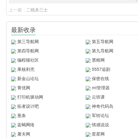
上一篇：
二桃杀三士
最新收录
第三导航网
第五导航网
第四导航网
第九导航网
编程猫社区
票根网
果核剥壳
5557追剧
新金山论坛
保密在线
菁优网
mt管理器
打印机驱动网
云班课
拓者设计吧
神奇代码岛
葱条
军转论坛
蓝蝎网络
情感说说
屠夫网
星星网