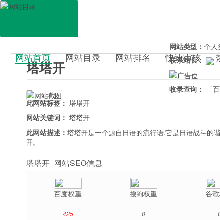
网站地址：
tata
官网直达：
塔塔
所属分类：
电脑
网站类型：
个人
网站首页
网站目录
网站排名
快速审核
联系站长：
塔塔开
百科目录
收录查询：
「百
此网站标签：
塔塔开
网站关键词：
塔塔开
此网站描述：
塔塔开是一个源自日语的流行语,它是日语战斗的
开。
塔塔开_网站SEO信息
百度权重
搜狗权重
谷歌
425
0