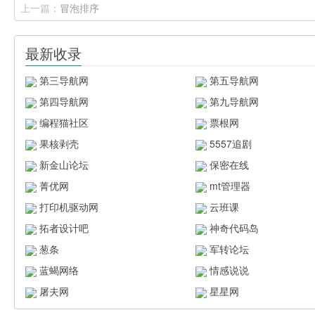
上一篇：
冒泡排序
最新收录
第三导航网
第五导航网
第四导航网
第九导航网
编程猫社区
票根网
果核剥壳
5557追剧
新金山论坛
保密在线
菁优网
mt管理器
打印机驱动网
云班课
拓者设计吧
神奇代码岛
葱条
军转论坛
蓝蝎网络
情感说说
屠夫网
星星网