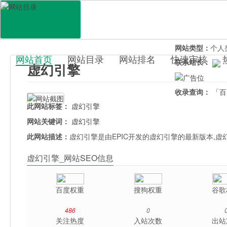
网站地址：
xuhu
官网直达：
虚幻
所属分类：
电脑
网站类型：
个人
网站首页
网站目录
网站排名
快速审核
联系站长：
虚幻引擎
百科目录
收录查询：
「百
此网站标签：
虚幻引擎
网站关键词：
虚幻引擎
此网站描述：
虚幻引擎是由EPIC开发的虚幻引擎的最新版本,
虚幻引擎_网站SEO信息
百度权重
搜狗权重
谷歌
486
0
关注热度
入站次数
出站