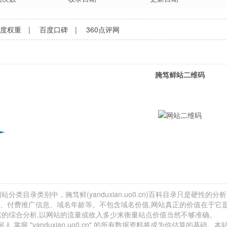
百度权重
|
百度口碑
|
360点评网
腌笃鲜站二维码
分类目录类别中，腌笃鲜(yanduxian.uo0.cn)百科目录只是硬性的分析 
外链、付费推广信息、域名年龄等。不包含域名价值,网站真正的价值在于它
素的综合分析,以网站的流量或收入多少来衡量站点价值当然不够准确。
 "yanduxian.uo0.cn" 的所有数据资料将成为你估算的基础。本