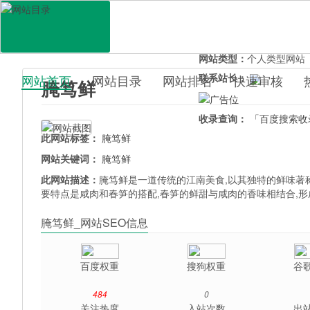
网站地址：
yanduxian.uo
官网直达：
腌笃鲜
所属分类：
生活服务>
餐
网站类型：
个人类型网站
联系站长：
网站首页
网站目录
网站排名
快速审核
腌笃鲜
百科目录
收录查询：
「百度搜索收
此网站标签：
腌笃鲜
网站关键词：
腌笃鲜
此网站描述：
腌笃鲜是一道传统的江南美食,以其独特的鲜味著
要特点是咸肉和春笋的搭配,春笋的鲜甜与咸肉的香味相结合,
腌笃鲜_网站SEO信息
百度权重
搜狗权重
谷
484
0
关注热度
入站次数
出