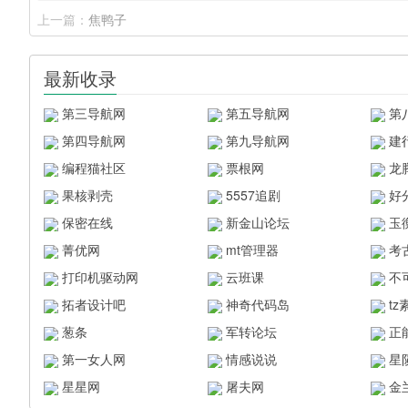
上一篇：
焦鸭子
最新收录
第三导航网
第五导航网
第
第四导航网
第九导航网
建
编程猫社区
票根网
龙
果核剥壳
5557追剧
好
保密在线
新金山论坛
玉
菁优网
mt管理器
考
打印机驱动网
云班课
不
拓者设计吧
神奇代码岛
t
葱条
军转论坛
正
第一女人网
情感说说
星
星星网
屠夫网
金