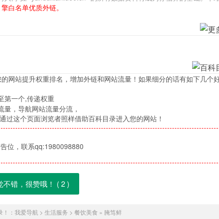
引擎白名单优质外链。
您的网站提升权重排名，增加外链和网站流量！如果细分的话有如下几个
至第一个,传递权重
流量，导航网站流量分流，
，通过这个页面浏览者照样借助百科目录进入您的网站！
位，联系qq:1980098880
觉不错，很赞哦！ (
2
)
录！：
我爱导航
>
生活服务
>
餐饮美食
»
腌笃鲜