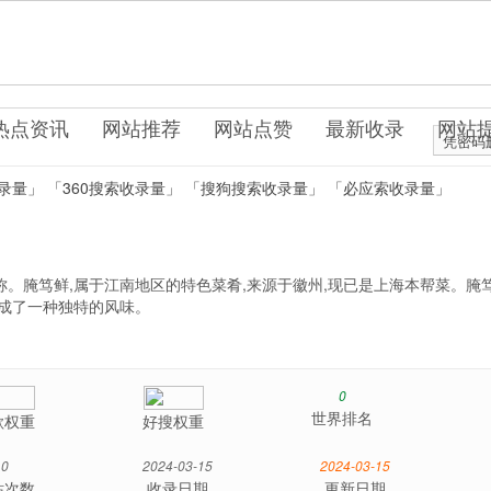
0.cn
饮美食
热点资讯
网站推荐
网站点赞
最新收录
网站
凭密码
录量」
「360搜索收录量」
「搜狗搜索收录量」
「必应索收录量」
称。腌笃鲜,属于江南地区的特色菜肴,来源于徽州,现已是上海本帮菜。腌
形成了一种独特的风味。
0
世界排名
歌权重
好搜权重
0
2024-03-15
2024-03-15
站次数
收录日期
更新日期