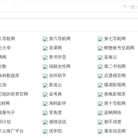
下一篇
八导航网
第六导航网
第七导航网
行大学
吾课网
螃蟹账号交易网
腾网
青书学堂
蓝奏云
分数
瑞丽女性网
第二书包网
衡杯数据库
光环助手
店透视官网
古加
新道云
碟调影视网
可能的世界官网
金考典
夜晚影视库
z素材网
海鸥影评
第十导航网
能量句子
零角度
蓝蝎网络
陨计划
感情说说
都不清楚
兰云推广平台
优学院
肇东信息网