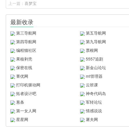
上一篇：
喜梦宝
最新收录
第三导航网
第五导航网
第四导航网
第九导航网
编程猫社区
票根网
果核剥壳
5557追剧
保密在线
新金山论坛
菁优网
mt管理器
打印机驱动网
云班课
拓者设计吧
神奇代码岛
葱条
军转论坛
第一女人网
情感说说
星星网
屠夫网