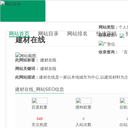
网站地址：
jc.n
官网直达：
建材
所属分类：
生活
网站类型：
个人
网站首页
网站目录
网站排名
快速审核
联系站长：
建材在线
百科目录
收录查询：
「百
此网站标签：
建材在线
网站关键词：
建材在线
此网站描述：
建材在线是一家以本地城市为中心,以建筑材料为
建材在线_网站SEO信息
百度权重
搜狗权重
谷歌
548
0
关注热度
入站次数
出站