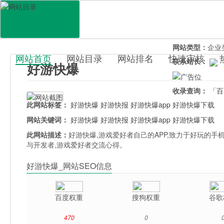
网站地址：
www
官网直达：
好游
所属分类：
休闲
网站类型：
企业
网站首页
网站目录
网站排名
快速审核
联系站长：
好游快爆
百科目录
收录查询：
「百
此网站标签：
好游快爆
好游快报
好游快爆app
好游快爆下载
网站关键词：
好游快爆
好游快报
好游快爆app
好游快爆下载
此网站描述：
好游快爆,游戏爱好者自己的APP,致力于好玩的
与开发者,游戏爱好者交流心得。
好游快爆_网站SEO信息
百度权重
搜狗权重
谷歌
470
0