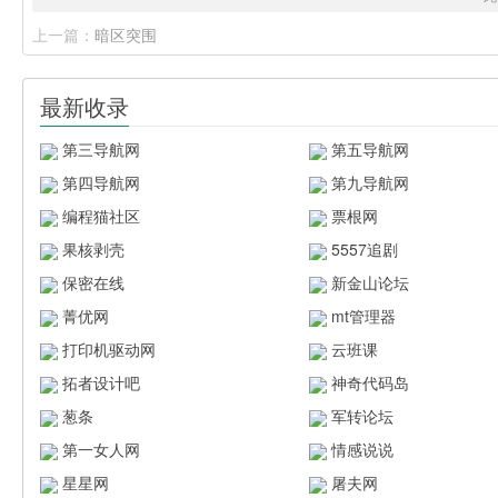
上一篇：
暗区突围
最新收录
第三导航网
第五导航网
第四导航网
第九导航网
编程猫社区
票根网
果核剥壳
5557追剧
保密在线
新金山论坛
菁优网
mt管理器
打印机驱动网
云班课
拓者设计吧
神奇代码岛
葱条
军转论坛
第一女人网
情感说说
星星网
屠夫网