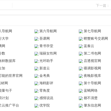
下一篇：
八导航网
第六导航网
第七导航网
行大学
吾课网
螃蟹账号交易网
腾网
青书学堂
蓝奏云
分数
瑞丽女性网
第二书包网
衡杯数据库
光环助手
店透视官网
古加
新道云
碟调影视网
可能的世界官网
金考典
夜晚影视库
z素材网
海鸥影评
第十导航网
能量句子
零角度
蓝蝎网络
陨计划
感情说说
都不清楚
兰云推广平台
优学院
肇东信息网