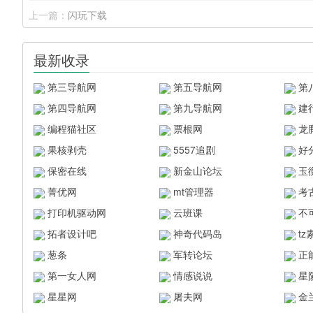
上一篇：
闪玩下载
最新收录
第三导航网
第五导航网
第
第四导航网
第九导航网
建
编程猫社区
票根网
龙
果核剥壳
5557追剧
好
保密在线
新金山论坛
玉
菁优网
mt管理器
考
打印机驱动网
云班课
不
拓者设计吧
神奇代码岛
t
葱条
军转论坛
正
第一女人网
情感说说
星
星星网
屠夫网
金