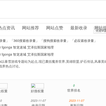
戏网站
热点资讯
网站推荐
网站点赞
最新收录
网站
凭密码
录量」
「360搜索收录量」
「搜狗搜索收录量」
「必应索收录量」
8
fgonga
智龙迷城
艾泽拉斯国家地理
8
fgonga
智龙迷城
艾泽拉斯国家地理
a以暴雪游戏专题站为起点,现已囊括魔兽世界,英雄联盟,炉石传说,风暴英
游戏界热点讨论。
0
世界排名
歌权重
好搜权重
0
2023-11-07
2023-11-07
站次数
收录日期
更新日期