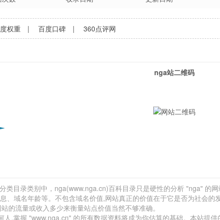
百度权重
|
百度口碑
|
360点评网
nga站二维码
类目录类别中，nga(www.nga.cn)百科目录只是硬性的分析 "nga" 的
广信息、域名年龄等。不包含域名价值,网站真正的价值在于它是否为社会的
,以网站的流量或收入多少来衡量站点价值当然不够准确。
握 "www.nga.cn" 的所有数据资料将成为你估算的基础。本站提