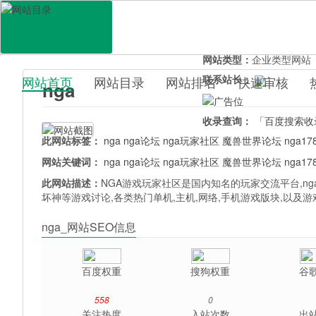
网站地址：
www.nga.cn
官网直达：
nga
所属分类：
休闲娱乐>
游
网站类型：
企业类型网站
联系站长：
网站首页
网站目录
网站排名
快速审核
nga
百科目录
收录查询：
「百度搜索收
此网站标签：
nga
nga论坛
nga玩家社区
魔兽世界论坛
nga17
网站关键词：
nga
nga论坛
nga玩家社区
魔兽世界论坛
nga17
此网站描述：
NGA游戏玩家社区是国内知名的玩家交流平台,ng
坏神等游戏讨论,各类热门单机,主机,网络,手机游戏版块,以及
nga_网站SEO信息
百度权重
搜狗权重
谷
558
0
关注热度
入站次数
出