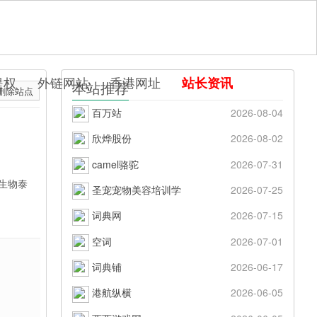
提权
外链网站
香港网址
站长资讯
本站推荐
删除站点
百万站
2026-08-04
欣烨股份
2026-08-02
camel骆驼
2026-07-31
生物泰
圣宠宠物美容培训学
2026-07-25
词典网
2026-07-15
空词
2026-07-01
词典铺
2026-06-17
港航纵横
2026-06-05