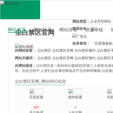
网站地址：
cbjq.com
官网直达：
尘白禁区官网
所属分类：
休闲娱乐>
游
网站类型：
企业类型网站
联系站长：
网站首页
网站目录
网站排名
快速审核
尘白禁区官网
百科目录
收录查询：
「百度搜索收
此网站标签：
尘白禁区
尘白禁区官网
尘白禁区预约
尘白禁区
网站关键词：
尘白禁区
尘白禁区官网
尘白禁区预约
尘白禁区
此网站描述：
尘白禁区是一款轻科幻题材的3D第三人称射击游
坦。在此过程中,人类社会在泰坦降临后产生的种种撕裂,以及被
尘白禁区官网_网站SEO信息
百度权重
搜狗权重
谷
551
0
关注热度
入站次数
出