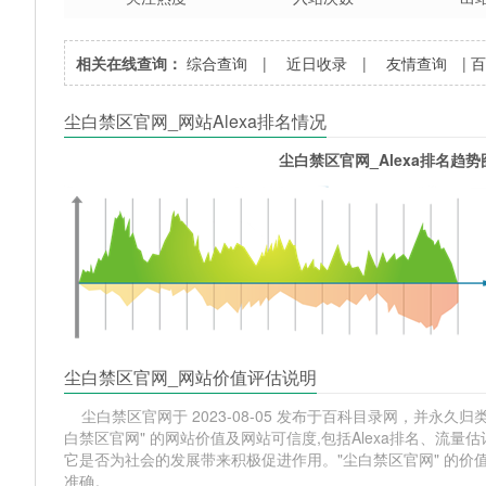
相关在线查询：
综合查询
|
近日收录
|
友情查询
|
尘白禁区官网_网站Alexa排名情况
尘白禁区官网_Alexa排名趋势
尘白禁区官网_网站价值评估说明
尘白禁区官网于 2023-08-05 发布于百科目录网，并永久归
白禁区官网" 的网站价值及网站可信度,包括Alexa排名、流
它是否为社会的发展带来积极促进作用。"尘白禁区官网" 的
准确。