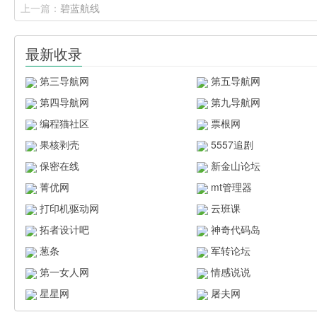
上一篇：
碧蓝航线
最新收录
第三导航网
第五导航网
第四导航网
第九导航网
编程猫社区
票根网
果核剥壳
5557追剧
保密在线
新金山论坛
菁优网
mt管理器
打印机驱动网
云班课
拓者设计吧
神奇代码岛
葱条
军转论坛
第一女人网
情感说说
星星网
屠夫网