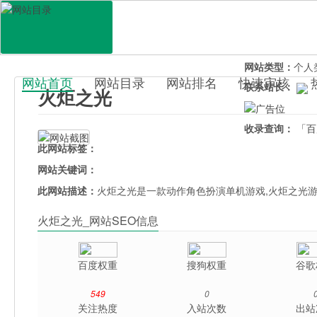
网站地址：
huoj
官网直达：
火炬
所属分类：
休闲
网站类型：
个人
网站首页
网站目录
网站排名
快速审核
联系站长：
火炬之光
百科目录
收录查询：
「百
此网站标签：
网站关键词：
此网站描述：
火炬之光是一款动作角色扮演单机游戏,火炬之光
火炬之光_网站SEO信息
百度权重
搜狗权重
谷歌
549
0
关注热度
入站次数
出站