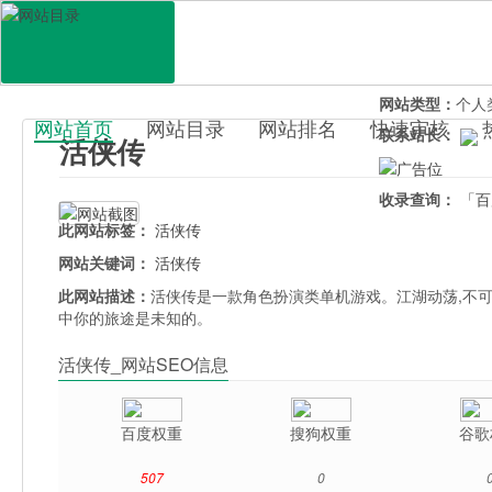
网站地址：
huox
官网直达：
活侠
所属分类：
休闲
网站类型：
个人
网站首页
网站目录
网站排名
快速审核
联系站长：
活侠传
百科目录
收录查询：
「百
此网站标签：
活侠传
网站关键词：
活侠传
此网站描述：
活侠传是一款角色扮演类单机游戏。江湖动荡,不可
中你的旅途是未知的。
活侠传_网站SEO信息
百度权重
搜狗权重
谷歌
507
0