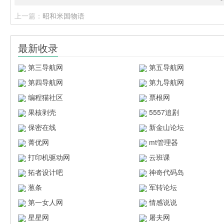
上一篇：
昭和米国物语
最新收录
第三导航网
第五导航网
第四导航网
第九导航网
编程猫社区
票根网
果核剥壳
5557追剧
保密在线
新金山论坛
菁优网
mt管理器
打印机驱动网
云班课
拓者设计吧
神奇代码岛
葱条
军转论坛
第一女人网
情感说说
星星网
屠夫网