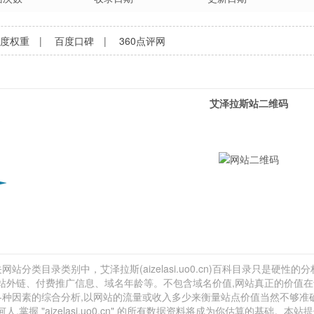
百度权重
|
百度口碑
|
360点评网
艾泽拉斯站二维码
站分类目录类别中，艾泽拉斯(aizelasi.uo0.cn)百科目录只是硬性的分
、网站外链、付费推广信息、域名年龄等。不包含域名价值,网站真正的价值
于各种因素的综合分析,以网站的流量或收入多少来衡量站点价值当然不够准
 "aizelasi.uo0.cn" 的所有数据资料将成为你估算的基础。本站