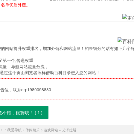
白名单优质外链。
您的网站提升权重排名，增加外链和网站流量！如果细分的话有如下几个
至第一个,传递权重
流量，导航网站流量分流，
，通过这个页面浏览者照样借助百科目录进入您的网站！
位，联系qq:1980098880
觉不错，很赞哦！ (
1
)
！：
我爱导航
>
休闲娱乐
>
游戏网站
»
艾泽拉斯