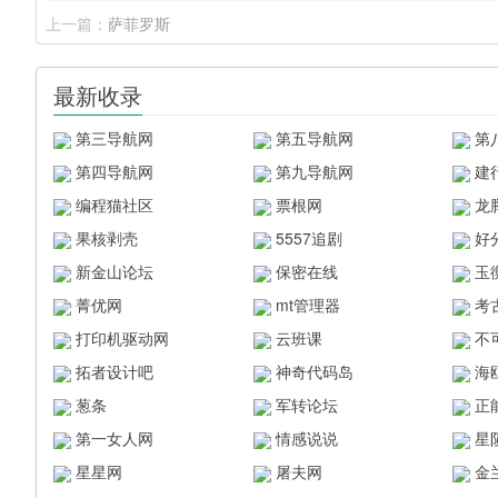
上一篇：
萨菲罗斯
最新收录
第三导航网
第五导航网
第
第四导航网
第九导航网
建
编程猫社区
票根网
龙
果核剥壳
5557追剧
好
新金山论坛
保密在线
玉
菁优网
mt管理器
考
打印机驱动网
云班课
不
拓者设计吧
神奇代码岛
海
葱条
军转论坛
正
第一女人网
情感说说
星
星星网
屠夫网
金