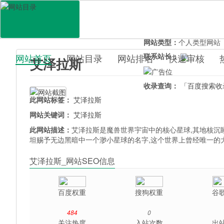
网站地址：
aizelasi.uo0.
官网直达：
艾泽拉斯
所属分类：
休闲娱乐>
游
网站类型：
个人类型网站
联系站长：
网站首页
网站目录
网站排名
快速审核
艾泽拉斯
百科目录
收录查询：
「百度搜索收
此网站标签：
艾泽拉斯
网站关键词：
艾泽拉斯
此网站描述：
艾泽拉斯是魔兽世界宇宙中的核心星球,其地核沉
坦赐予无边黑暗中一个渺小星球的名字,这个世界上曾经唯一的
艾泽拉斯_网站SEO信息
百度权重
搜狗权重
谷
484
0
关注热度
入站次数
出