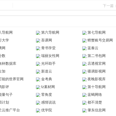
下一篇
八导航网
第六导航网
第七导航网
行大学
吾课网
螃蟹账号交易网
腾网
青书学堂
蓝奏云
分数
瑞丽女性网
第二书包网
衡杯数据库
光环助手
店透视官网
古加
新道云
碟调影视网
可能的世界官网
金考典
夜晚影视库
鸥影评
tz素材网
第十导航网
能量句子
零角度
蓝蝎网络
陨计划
感情说说
都不清楚
兰云推广平台
优学院
肇东信息网