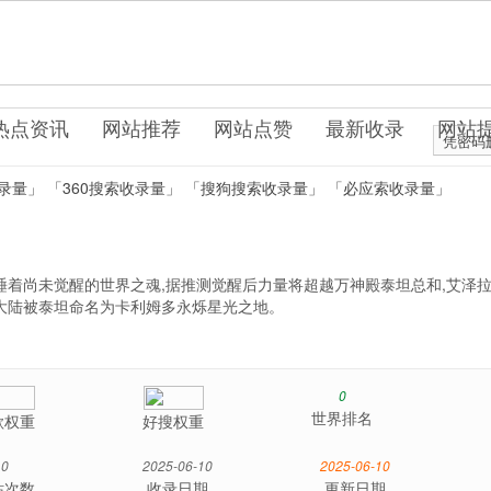
cn
戏网站
热点资讯
网站推荐
网站点赞
最新收录
网站
凭密码
录量」
「360搜索收录量」
「搜狗搜索收录量」
「必应索收录量」
睡着尚未觉醒的世界之魂,据推测觉醒后力量将超越万神殿泰坦总和,艾泽
大陆被泰坦命名为卡利姆多永烁星光之地。
0
世界排名
歌权重
好搜权重
0
2025-06-10
2025-06-10
站次数
收录日期
更新日期