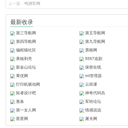
上一篇：
鸣潮官网
最新收录
第三导航网
第五导航网
第四导航网
第九导航网
编程猫社区
票根网
果核剥壳
5557追剧
新金山论坛
保密在线
菁优网
mt管理器
打印机驱动网
云班课
拓者设计吧
神奇代码岛
葱条
军转论坛
第一女人网
情感说说
星星网
屠夫网