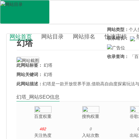
网站地址：
ht.
官网直达：
幻塔
所属分类：
休闲
网站类型：
个人
网站首页
网站目录
网站排名
快速审核
联系站长：
幻塔
百科目录
收录查询：
「百
此网站标签：
幻塔
网站关键词：
幻塔
此网站描述：
幻塔是一款开放世界手游,借助高自由度探索玩法
幻塔_网站SEO信息
百度权重
搜狗权重
谷歌
482
0
关注热度
入站次数
出站