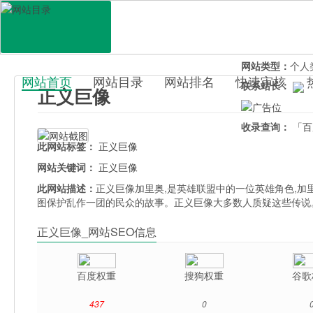
网站地址：
zhen
官网直达：
正义
所属分类：
休闲
网站类型：
个人
网站首页
网站目录
网站排名
快速审核
联系站长：
正义巨像
百科目录
收录查询：
「百
此网站标签：
正义巨像
网站关键词：
正义巨像
此网站描述：
正义巨像加里奥,是英雄联盟中的一位英雄角色,加
图保护乱作一团的民众的故事。正义巨像大多数人质疑这些传说
正义巨像_网站SEO信息
百度权重
搜狗权重
谷歌
437
0