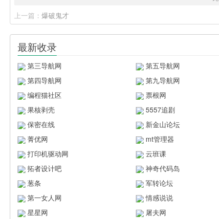
上一篇：
爆破鬼才
最新收录
第三导航网
第五导航网
第四导航网
第九导航网
编程猫社区
票根网
果核剥壳
5557追剧
保密在线
新金山论坛
菁优网
mt管理器
打印机驱动网
云班课
拓者设计吧
神奇代码岛
葱条
军转论坛
第一女人网
情感说说
星星网
屠夫网