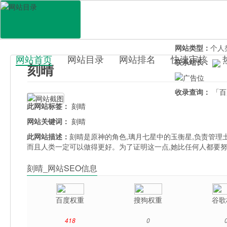
网站地址：
keqi
官网直达：
刻晴
所属分类：
休闲
网站类型：
个人
网站首页
网站目录
网站排名
快速审核
联系站长：
刻晴
百科目录
收录查询：
「百
此网站标签：
刻晴
网站关键词：
刻晴
此网站描述：
刻晴是原神的角色,璃月七星中的玉衡星,负责管理
而且人类一定可以做得更好。为了证明这一点,她比任何人都要
刻晴_网站SEO信息
百度权重
搜狗权重
谷歌
418
0