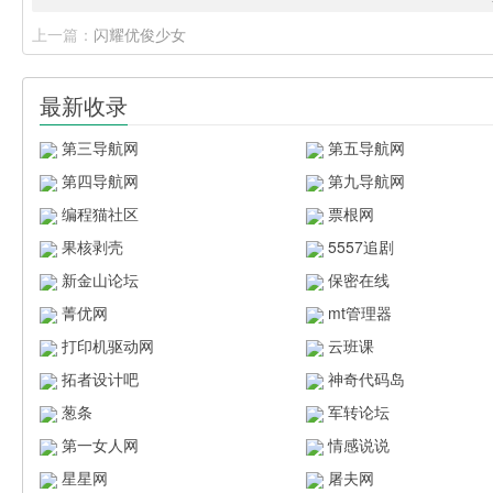
上一篇：
闪耀优俊少女
最新收录
第三导航网
第五导航网
第四导航网
第九导航网
编程猫社区
票根网
果核剥壳
5557追剧
新金山论坛
保密在线
菁优网
mt管理器
打印机驱动网
云班课
拓者设计吧
神奇代码岛
葱条
军转论坛
第一女人网
情感说说
星星网
屠夫网