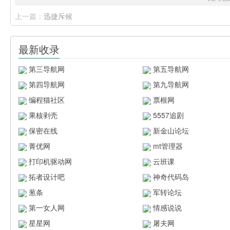
上一篇：
迅捷斥候
最新收录
第三导航网
第五导航网
第四导航网
第九导航网
编程猫社区
票根网
果核剥壳
5557追剧
保密在线
新金山论坛
菁优网
mt管理器
打印机驱动网
云班课
拓者设计吧
神奇代码岛
葱条
军转论坛
第一女人网
情感说说
星星网
屠夫网