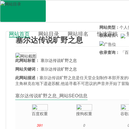
网站地址：
kuan
官网直达：
塞尔
所属分类：
休闲
网站类型：
个人
网站首页
网站目录
网站排名
快速审核
联系站长：
塞尔达传说旷野之息
百科目录
收录查询：
「百
此网站标签：
塞尔达传说旷野之息
网站关键词：
塞尔达传说旷野之息
此网站描述：
塞尔达传说旷野之息是任天堂企划制作本部开发的
主角林克在地下遗迹苏醒,他追寻着不可思议的声音并开始了冒
塞尔达传说旷野之息_网站SEO信息
百度权重
搜狗权重
谷歌
391
0