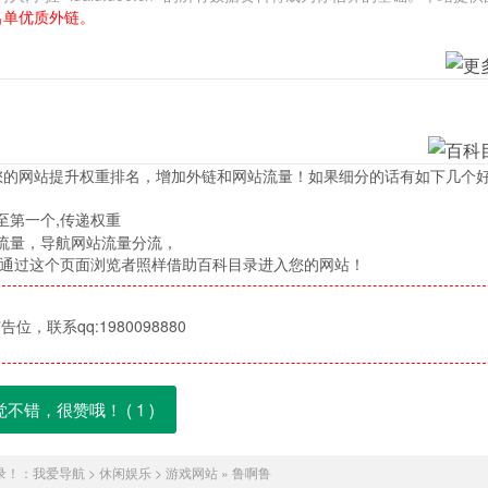
名单优质外链。
您的网站提升权重排名，增加外链和网站流量！如果细分的话有如下几个
至第一个,传递权重
流量，导航网站流量分流，
，通过这个页面浏览者照样借助百科目录进入您的网站！
位，联系qq:1980098880
觉不错，很赞哦！ (
1
)
录！：
我爱导航
>
休闲娱乐
>
游戏网站
»
鲁啊鲁