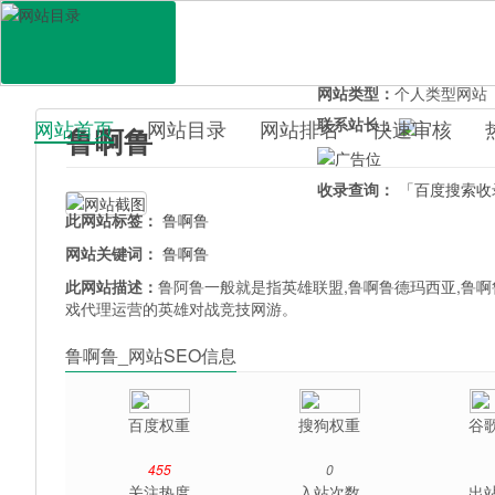
网站地址：
lualu.uo0.cn
官网直达：
鲁啊鲁
所属分类：
休闲娱乐>
游
网站类型：
个人类型网站
联系站长：
网站首页
网站目录
网站排名
快速审核
鲁啊鲁
百科目录
收录查询：
「百度搜索收
此网站标签：
鲁啊鲁
网站关键词：
鲁啊鲁
此网站描述：
鲁阿鲁一般就是指英雄联盟,鲁啊鲁德玛西亚,鲁
戏代理运营的英雄对战竞技网游。
鲁啊鲁_网站SEO信息
百度权重
搜狗权重
谷
455
0
关注热度
入站次数
出