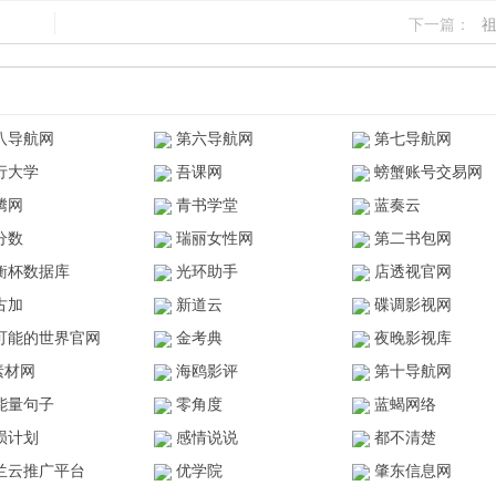
下一篇：
八导航网
第六导航网
第七导航网
行大学
吾课网
螃蟹账号交易网
腾网
青书学堂
蓝奏云
分数
瑞丽女性网
第二书包网
衡杯数据库
光环助手
店透视官网
古加
新道云
碟调影视网
可能的世界官网
金考典
夜晚影视库
z素材网
海鸥影评
第十导航网
能量句子
零角度
蓝蝎网络
陨计划
感情说说
都不清楚
兰云推广平台
优学院
肇东信息网