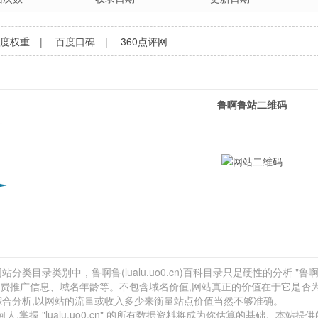
百度权重
|
百度口碑
|
360点评网
鲁啊鲁站二维码
分类目录类别中，鲁啊鲁(lualu.uo0.cn)百科目录只是硬性的分析 "鲁啊
、付费推广信息、域名年龄等。不包含域名价值,网站真正的价值在于它是否
综合分析,以网站的流量或收入多少来衡量站点价值当然不够准确。
握 "lualu.uo0.cn" 的所有数据资料将成为你估算的基础。本站提