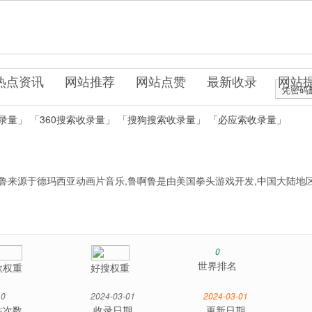
戏网站
热点资讯
网站推荐
网站点赞
最新收录
网站
凭密码
录量」
「360搜索收录量」
「搜狗搜索收录量」
「必应索收录量」
啊鲁来源于德玛西亚动画片音乐,鲁啊鲁是由美国拳头游戏开发,中国大陆地
0
世界排名
歌权重
好搜权重
0
2024-03-01
2024-03-01
站次数
收录日期
更新日期