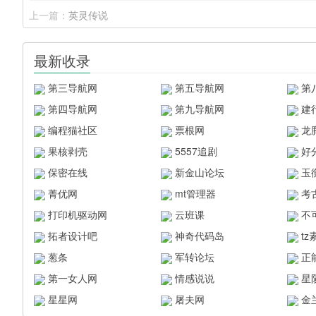
上一篇：
英灵传说
最新收录
第三导航网
第五导航网
第
第四导航网
第九导航网
建
编程猫社区
票根网
龙
果核剥壳
5557追剧
好
保密在线
新金山论坛
玉
菁优网
mt管理器
考
打印机驱动网
云班课
不
拓者设计吧
神奇代码岛
t
葱条
军转论坛
正
第一女人网
情感说说
星
星星网
屠夫网
金