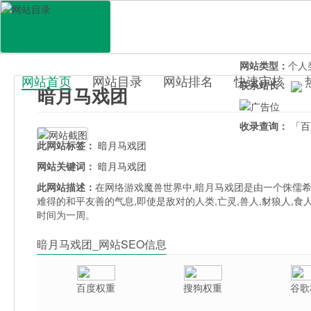
网站地址：
anyu
官网直达：
暗月
所属分类：
休闲
网站类型：
个人
网站首页
网站目录
网站排名
快速审核
联系站长：
暗月马戏团
百科目录
收录查询：
「百
此网站标签：
暗月马戏团
网站关键词：
暗月马戏团
此网站描述：
在网络游戏魔兽世界中,暗月马戏团是由一个侏儒
难得的和平友善的气息,即使是敌对的人类,亡灵,兽人,豺狼人,
时间为一周。
暗月马戏团_网站SEO信息
百度权重
搜狗权重
谷歌