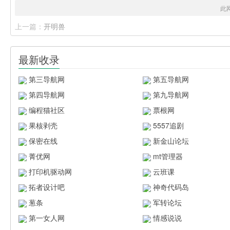
此
上一篇：
开明兽
最新收录
第三导航网
第五导航网
第四导航网
第九导航网
编程猫社区
票根网
果核剥壳
5557追剧
保密在线
新金山论坛
菁优网
mt管理器
打印机驱动网
云班课
拓者设计吧
神奇代码岛
葱条
军转论坛
第一女人网
情感说说