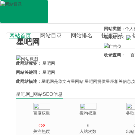
网站地址：
xing
官网直达：
星吧
所属分类：
休闲
网站类型：
个人
网站首页
网站目录
网站排名
快速审核
联系站长：
星吧网
百科目录
收录查询：
「百
此网站标签：
星吧网
网站关键词：
星吧网
此网站描述：
星吧网是华文占星网站,星吧网提供星座相关信息,如
星吧网_网站SEO信息
百度权重
搜狗权重
谷歌
456
0
关注热度
入站次数
出站