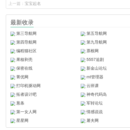
上一篇：
宝宝起名
最新收录
第三导航网
第五导航网
第四导航网
第九导航网
编程猫社区
票根网
果核剥壳
5557追剧
保密在线
新金山论坛
菁优网
mt管理器
打印机驱动网
云班课
拓者设计吧
神奇代码岛
葱条
军转论坛
第一女人网
情感说说
星星网
屠夫网