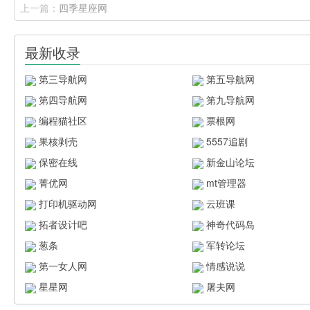
上一篇：
四季星座网
最新收录
第三导航网
第五导航网
第四导航网
第九导航网
编程猫社区
票根网
果核剥壳
5557追剧
保密在线
新金山论坛
菁优网
mt管理器
打印机驱动网
云班课
拓者设计吧
神奇代码岛
葱条
军转论坛
第一女人网
情感说说
星星网
屠夫网