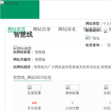
网站地址：
zhih
官网直达：
智慧
所属分类：
休闲
网站类型：
个人
网站首页
网站目录
网站排名
快速审核
联系站长：
智慧线
百科目录
收录查询：
「百
此网站标签：
智慧线
网站关键词：
智慧线
此网站描述：
智慧线为广大网友提供星座相关的资讯信息,智慧线
智慧线_网站SEO信息
百度权重
搜狗权重
谷歌
485
0
关注热度
入站次数
出站