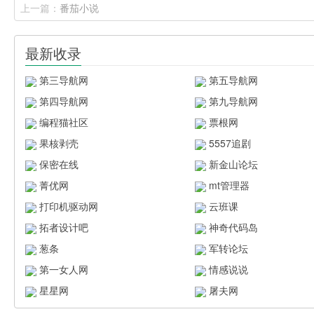
上一篇：
番茄小说
最新收录
第三导航网
第五导航网
第四导航网
第九导航网
编程猫社区
票根网
果核剥壳
5557追剧
保密在线
新金山论坛
菁优网
mt管理器
打印机驱动网
云班课
拓者设计吧
神奇代码岛
葱条
军转论坛
第一女人网
情感说说
星星网
屠夫网