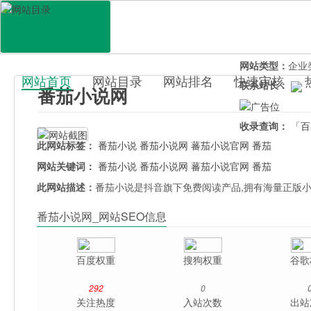
网站地址：
fanq
官网直达：
番茄
所属分类：
休闲
网站类型：
企业
网站首页
网站目录
网站排名
快速审核
联系站长：
番茄小说网
百科目录
收录查询：
「百
此网站标签：
番茄小说
番茄小说网
蕃茄小说官网
番茄
网站关键词：
番茄小说
番茄小说网
蕃茄小说官网
番茄
此网站描述：
番茄小说是抖音旗下免费阅读产品,拥有海量正版小
番茄小说网_网站SEO信息
百度权重
搜狗权重
谷歌
292
0
关注热度
入站次数
出站