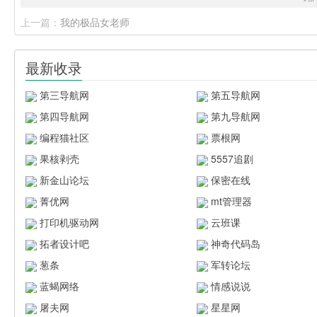
上一篇：
我的极品女老师
最新收录
第三导航网
第五导航网
第四导航网
第九导航网
编程猫社区
票根网
果核剥壳
5557追剧
新金山论坛
保密在线
菁优网
mt管理器
打印机驱动网
云班课
拓者设计吧
神奇代码岛
葱条
军转论坛
蓝蝎网络
情感说说
屠夫网
星星网