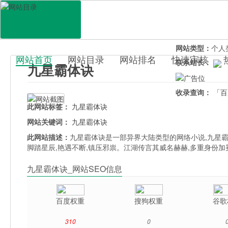
网站地址：
jiux
官网直达：
九星
所属分类：
休闲
网站类型：
个人
网站首页
网站目录
网站排名
快速审核
联系站长：
九星霸体诀
百科目录
收录查询：
「百
此网站标签：
九星霸体诀
网站关键词：
九星霸体诀
此网站描述：
九星霸体诀是一部异界大陆类型的网络小说,九星霸
脚踏星辰,艳遇不断,镇压邪祟。江湖传言其威名赫赫,多重身份加
九星霸体诀_网站SEO信息
百度权重
搜狗权重
谷歌
310
0