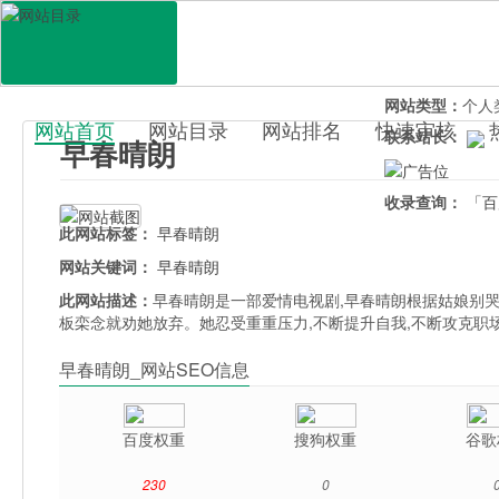
网站地址：
zaoc
官网直达：
早春
所属分类：
休闲
网站类型：
个人
网站首页
网站目录
网站排名
快速审核
联系站长：
早春晴朗
百科目录
收录查询：
「百
此网站标签：
早春晴朗
网站关键词：
早春晴朗
此网站描述：
早春晴朗是一部爱情电视剧,早春晴朗根据姑娘别哭
板栾念就劝她放弃。她忍受重重压力,不断提升自我,不断攻克职场
早春晴朗_网站SEO信息
百度权重
搜狗权重
谷歌
230
0