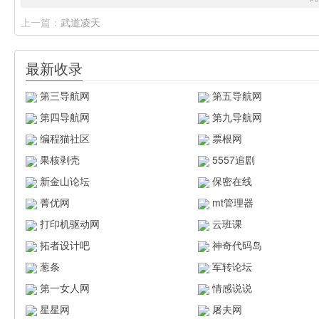
上一篇：
武道凌天
最新收录
第三导航网
第五导航网
第四导航网
第九导航网
编程猫社区
票根网
果核剥壳
5557追剧
新金山论坛
保密在线
菁优网
mt管理器
打印机驱动网
云班课
拓者设计吧
神奇代码岛
葱条
军转论坛
第一女人网
情感说说
星星网
屠夫网