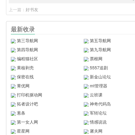
上一篇：
好书友
最新收录
第三导航网
第五导航网
第四导航网
第九导航网
编程猫社区
票根网
果核剥壳
5557追剧
保密在线
新金山论坛
菁优网
mt管理器
打印机驱动网
云班课
拓者设计吧
神奇代码岛
葱条
军转论坛
第一女人网
情感说说
星星网
屠夫网