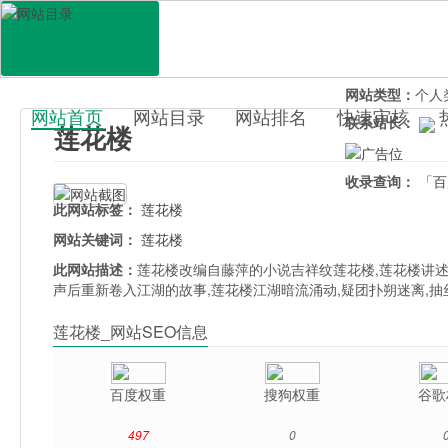
网站地址：
lian
官网直达：
莲花
所属分类：
休闲
网站类型：
个人
网站首页
网站目录
网站排名
快速审核
联系站长：
莲花楼
百科目录
收录查询：
「百
此网站标签：
莲花楼
网站关键词：
莲花楼
此网站描述：
莲花楼改编自藤萍的小说吉祥纹莲花楼,莲花楼讲
声后重新卷入江湖的故事,莲花楼江湖暗流涌动,疑团扑朔迷离,
莲花楼_网站SEO信息
百度权重
搜狗权重
谷歌
497
0